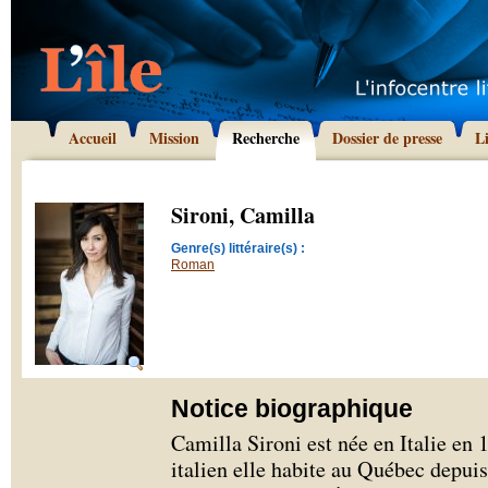
Accueil
Mission
Recherche
Dossier de presse
L
Sironi, Camilla
Genre(s) littéraire(s) :
Roman
Notice biographique
Camilla Sironi est née en Italie en 
italien elle habite au Québec depui