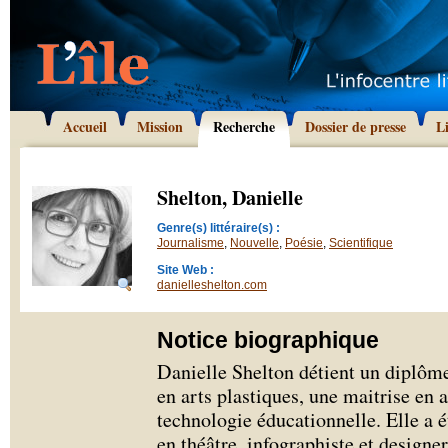
Accueil
Mission
Recherche
Dossier de presse
L
Shelton, Danielle
Genre(s) littéraire(s) :
Journalisme
,
Nouvelle
,
Poésie
,
Scientifique
Site Web :
danielleshelton.com
Notice biographique
Danielle Shelton détient un diplôme
en arts plastiques, une maitrise en 
technologie éducationnelle. Elle a é
en théâtre, infographiste et designer