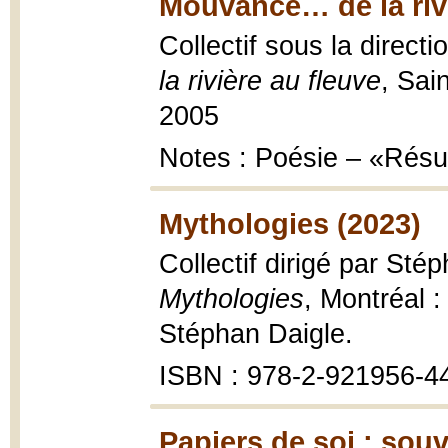
Mouvance… de la rivi
Collectif sous la direct
la rivière au fleuve
, Sai
2005
Notes : Poésie – «Résu
Mythologies (2023)
Collectif dirigé par Sté
Mythologies
, Montréal :
Stéphan Daigle.
ISBN : 978-2-921956-4
Papiers de soi : sou