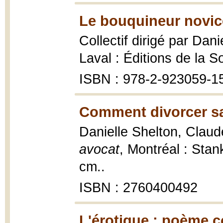
Le bouquineur novic
Collectif dirigé par Dan
Laval : Éditions de la So
ISBN : 978-2-923059-1
Comment divorcer sa
Danielle Shelton, Claud
avocat
, Montréal : Stank
cm..
ISBN : 2760400492
L'érotique : poème c