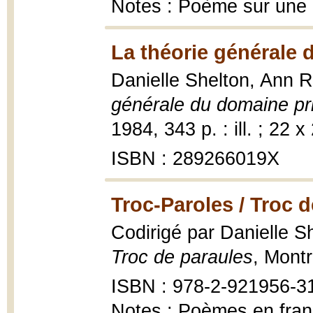
Notes : Poème sur une d
La théorie générale 
Danielle Shelton, Ann 
générale du domaine pr
1984, 343 p. : ill. ; 22 
ISBN : 289266019X
Troc-Paroles / Troc d
Codirigé par Danielle S
Troc de paraules
, Montr
ISBN : 978-2-921956-3
Notes : Poèmes en franç