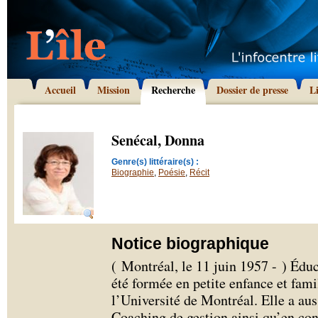
Accueil
Mission
Recherche
Dossier de presse
L
Senécal, Donna
Genre(s) littéraire(s) :
Biographie
,
Poésie
,
Récit
Notice biographique
( Montréal, le 11 juin 1957 - ) Édu
été formée en petite enfance et fam
l’Université de Montréal. Elle a au
Coaching de gestion ainsi qu’en con