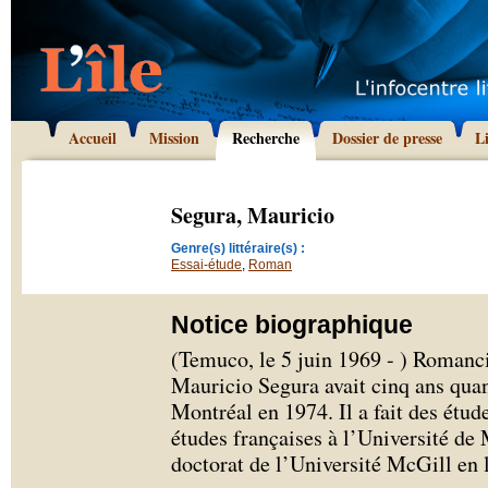
Accueil
Mission
Recherche
Dossier de presse
L
Segura, Mauricio
Genre(s) littéraire(s) :
Essai-étude
,
Roman
Notice biographique
(Temuco, le 5 juin 1969 - ) Romancie
Mauricio Segura avait cinq ans quand
Montréal en 1974. Il a fait des étu
études françaises à l’Université de 
doctorat de l’Université McGill en l