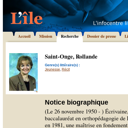
Accueil
Mission
Recherche
Dossier de presse
L
Saint-Onge, Rollande
Genre(s) littéraire(s) :
Jeunesse
,
Récit
Notice biographique
(Le 26 novembre 1950 - ) Écrivaine
baccalauréat en orthopédagogie de 
en 1981, une maîtrise en fondements