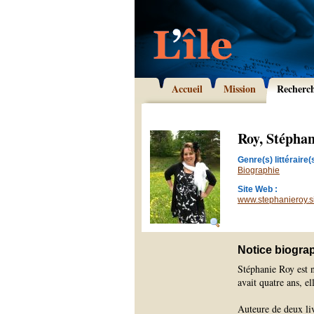
Accueil
Mission
Recherc
Roy, Stéphan
Genre(s) littéraire(s
Biographie
Site Web :
www.stephanieroy.s
Notice biogra
Stéphanie Roy est 
avait quatre ans, el
Auteure de deux liv