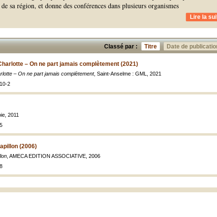
ls de sa région, et donne des conférences dans plusieurs organismes
Lire la sui
Classé par :
Titre
Date de publicatio
harlotte – On ne part jamais complètement (2021)
rlotte – On ne part jamais complètement
, Saint-Anselme : GML, 2021
10-2
oie, 2011
5
papillon (2006)
llon
, AMECA EDITION ASSOCIATIVE, 2006
8