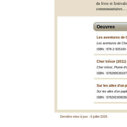
du livre et festiva
communautaires.
...
Oeuvres
Les aventures de C
Les aventures de Cha
ISBN : 978-2-925100-
Cher trésor (2011)
Cher trésor
, Plume d'
ISBN : 978289539197
Sur les ailes d'un 
Sur les ailes d'un papi
ISBN : 978292309036
Dernière mise à jour : 6 juillet 2026