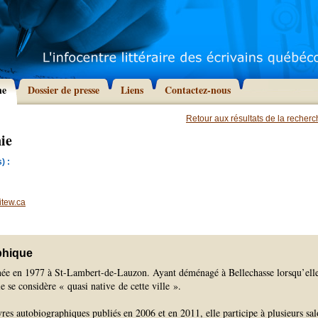
he
Dossier de presse
Liens
Contactez-nous
Retour aux résultats de la recher
ie
) :
itew.ca
phique
née en 1977 à St-Lambert-de-Lauzon. Ayant déménagé à Bellechasse lorsqu’ell
le se considère « quasi native de cette ville ».
res autobiographiques publiés en 2006 et en 2011, elle participe à plusieurs sa