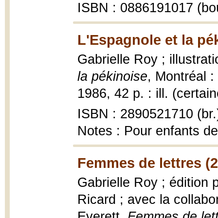
ISBN : 0886191017 (bo
L'Espagnole et la pé
Gabrielle Roy ; illustr
la pékinoise
, Montréal :
1986, 42 p. : ill. (certa
ISBN : 2890521710 (br.
Notes : Pour enfants de
Femmes de lettres (
Gabrielle Roy ; édition
Ricard ; avec la collab
Everett,
Femmes de lett