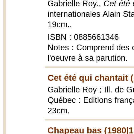
Gabrielle Roy.,
Cet été 
internationales Alain S
19cm..
ISBN : 0885661346
Notes : Comprend des c
l'oeuvre à sa parution.
Cet été qui chantait 
Gabrielle Roy ; Ill. de
Québec : Editions franç
23cm.
Chapeau bas (1980|1