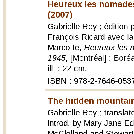
Heureux les nomades
(2007)
Gabrielle Roy ; édition 
François Ricard avec la
Marcotte,
Heureux les n
1945
, [Montréal] : Boré
ill. ; 22 cm.
ISBN : 978-2-7646-0537-
The hidden mountain
Gabrielle Roy ; transla
introd. by Mary Jane E
McClelland and Stewart,