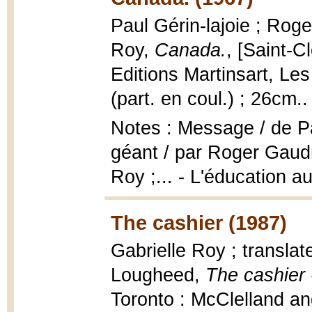
Paul Gérin-lajoie ; Rog
Roy,
Canada.
, [Saint-C
Editions Martinsart, Les 
(part. en coul.) ; 26cm..
Notes : Message / de Pau
géant / par Roger Gaudry
Roy ;... - L'éducation 
The cashier (1987)
Gabrielle Roy ; translat
Lougheed,
The cashier 
Toronto : McClelland an