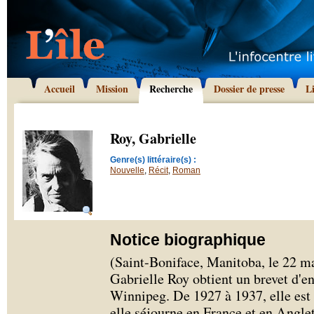
Accueil
Mission
Recherche
Dossier de presse
L
Roy, Gabrielle
Genre(s) littéraire(s) :
Nouvelle
,
Récit
,
Roman
Notice biographique
(Saint-Boniface, Manitoba, le 22 m
Gabrielle Roy obtient un brevet d'e
Winnipeg. De 1927 à 1937, elle est i
elle séjourne en France et en Anglete