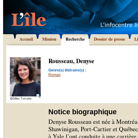
Accueil
Mission
Recherche
Dossier de presse
L
Rousseau, Denyse
Genre(s) littéraire(s) :
Roman
@Gilles Turcotte
Notice biographique
Denyse Rousseau est née à Montréal
Shawinigan, Port-Cartier et Québec.
à Yale l’ont conduite à une carrièr