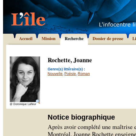
Accueil
Mission
Recherche
Dossier de presse
L
Rochette, Joanne
Genre(s) littéraire(s) :
Nouvelle
,
Poésie
,
Roman
@ Dominique Lafleur
Notice biographique
Après avoir complété une maîtrise e
Montréal, Joanne Rochette enseigne