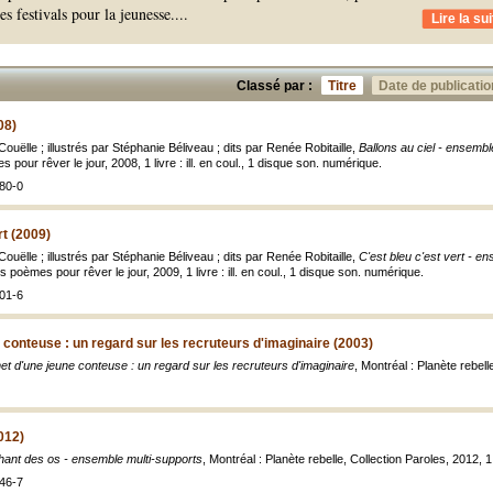
les festivals pour la jeunesse.
...
Lire la sui
Classé par :
Titre
Date de publicatio
08)
ouëlle ; illustrés par Stéphanie Béliveau ; dits par Renée Robitaille,
Ballons au ciel - ensembl
s pour rêver le jour, 2008, 1 livre : ill. en coul., 1 disque son. numérique.
80-0
rt (2009)
ouëlle ; illustrés par Stéphanie Béliveau ; dits par Renée Robitaille,
C'est bleu c'est vert - e
its poèmes pour rêver le jour, 2009, 1 livre : ill. en coul., 1 disque son. numérique.
01-6
 conteuse : un regard sur les recruteurs d'imaginaire (2003)
et d'une jeune conteuse : un regard sur les recruteurs d'imaginaire
, Montréal : Planète rebelle,
012)
hant des os - ensemble multi-supports
, Montréal : Planète rebelle, Collection Paroles, 2012, 1 
46-7