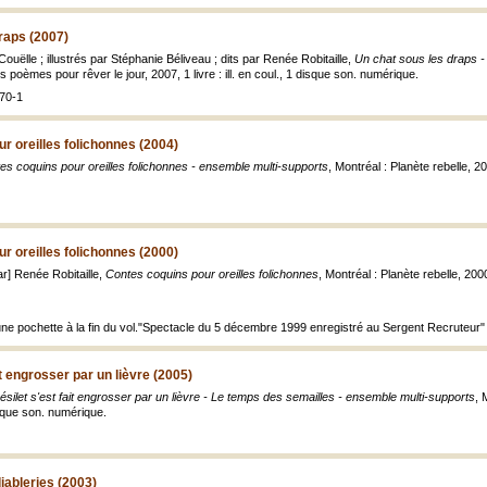
raps (2007)
ouëlle ; illustrés par Stéphanie Béliveau ; dits par Renée Robitaille,
Un chat sous les draps -
its poèmes pour rêver le jour, 2007, 1 livre : ill. en coul., 1 disque son. numérique.
70-1
r oreilles folichonnes (2004)
es coquins pour oreilles folichonnes - ensemble multi-supports
, Montréal : Planète rebelle, 2
r oreilles folichonnes (2000)
par] Renée Robitaille,
Contes coquins pour oreilles folichonnes
, Montréal : Planète rebelle, 2000,
ne pochette à la fin du vol."Spectacle du 5 décembre 1999 enregistré au Sergent Recruteur"
it engrosser par un lièvre (2005)
ésilet s'est fait engrosser par un lièvre - Le temps des semailles - ensemble multi-supports
, 
disque son. numérique.
ableries (2003)