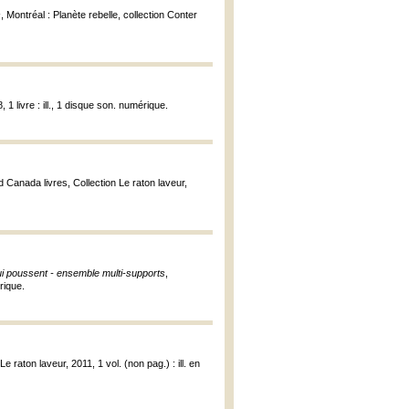
s
, Montréal : Planète rebelle, collection Conter
 1 livre : ill., 1 disque son. numérique.
d Canada livres, Collection Le raton laveur,
qui poussent - ensemble multi-supports
,
rique.
e raton laveur, 2011, 1 vol. (non pag.) : ill. en