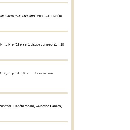
 ensemble multi-supports
, Montréal : Planète
004, 1 livre (52 p.) et 1 disque compact (1 h 10
 50, [3] p. : ill. ; 18 cm + 1 disque son.
Montréal : Planète rebelle, Collection Paroles,