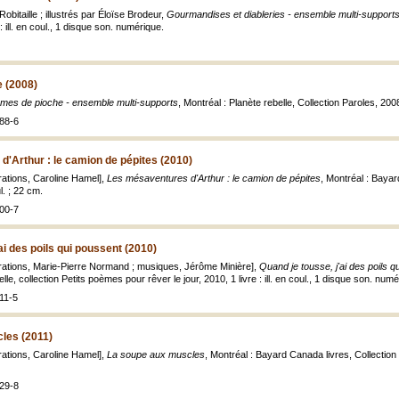
bitaille ; illustrés par Éloïse Brodeur,
Gourmandises et diableries - ensemble multi-support
 : ill. en coul., 1 disque son. numérique.
 (2008)
es de pioche - ensemble multi-supports
, Montréal : Planète rebelle, Collection Paroles, 2008,
88-6
'Arthur : le camion de pépites (2010)
trations, Caroline Hamel],
Les mésaventures d'Arthur : le camion de pépites
, Montréal : Bayar
ul. ; 22 cm.
00-7
ai des poils qui poussent (2010)
strations, Marie-Pierre Normand ; musiques, Jérôme Minière],
Quand je tousse, j'ai des poils 
lle, collection Petits poèmes pour rêver le jour, 2010, 1 livre : ill. en coul., 1 disque son. numé
11-5
les (2011)
trations, Caroline Hamel],
La soupe aux muscles
, Montréal : Bayard Canada livres, Collection L
29-8