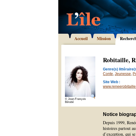
Accueil
Mission
Recherc
Robitaille, 
Genre(s) littéraire(s
Conte
,
Jeunesse
,
P
Site Web :
www.reneerobitaill
© Jean-François
Bérubé
Notice biogra
Depuis 1999, Renée 
histoires partout a
d’exception, qui se 