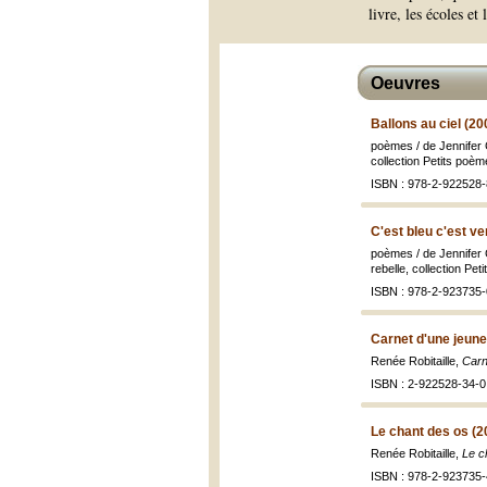
livre, les écoles et 
Oeuvres
Ballons au ciel (20
poèmes / de Jennifer C
collection Petits poème
ISBN : 978-2-922528-
C'est bleu c'est ve
poèmes / de Jennifer C
rebelle, collection Pet
ISBN : 978-2-923735-
Carnet d'une jeune
Renée Robitaille,
Carn
ISBN : 2-922528-34-0
Le chant des os (2
Renée Robitaille,
Le c
ISBN : 978-2-923735-