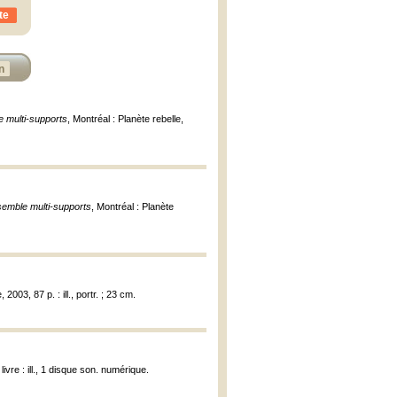
te
n
e multi-supports
, Montréal : Planète rebelle,
nsemble multi-supports
, Montréal : Planète
 2003, 87 p. : ill., portr. ; 23 cm.
livre : ill., 1 disque son. numérique.