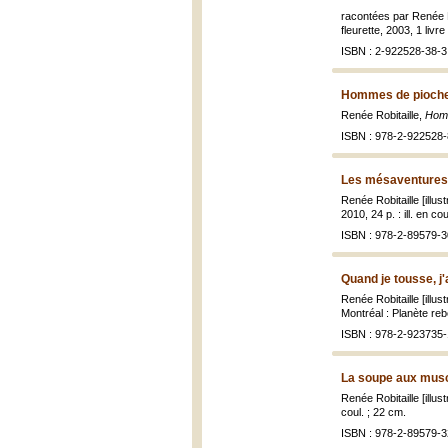
racontées par Renée Ro
fleurette, 2003, 1 livre
ISBN : 2-922528-38-3
Hommes de pioche
Renée Robitaille,
Homm
ISBN : 978-2-922528-
Les mésaventures d
Renée Robitaille [illus
2010, 24 p. : ill. en co
ISBN : 978-2-89579-3
Quand je tousse, j'
Renée Robitaille [illu
Montréal : Planète rebe
ISBN : 978-2-923735-
La soupe aux musc
Renée Robitaille [illus
coul. ; 22 cm.
ISBN : 978-2-89579-3