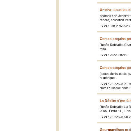
Un chat sous les d
poèmes / de Jennifer C
rebelle, collection Pet
ISBN : 978-2-922528-
Contes coquins pou
Renée Robitaille,
Cont
min).
ISBN : 2922528219
Contes coquins pou
[textes écrits et dits 
numérique.
ISBN : 2-922528-21-9
Notes : Disque dans u
La Désilet s'est fa
Renée Robitaille,
La D
2005, 1 livre : ill., 1 
ISBN : 2-922528-50-2
Gourmandises et di