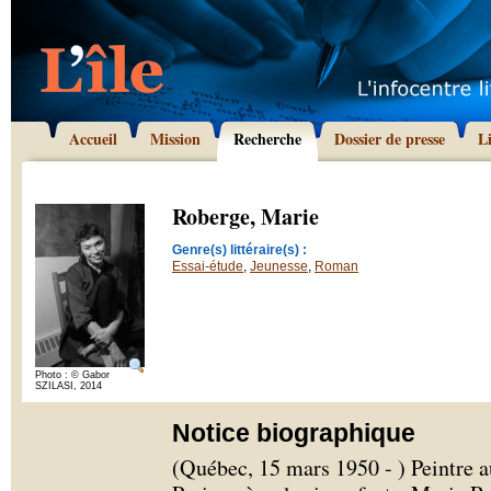
Accueil
Mission
Recherche
Dossier de presse
L
Roberge, Marie
Genre(s) littéraire(s) :
Essai-étude
,
Jeunesse
,
Roman
Photo : © Gabor
SZILASI, 2014
Notice biographique
(Québec, 15 mars 1950 - ) Peintre a