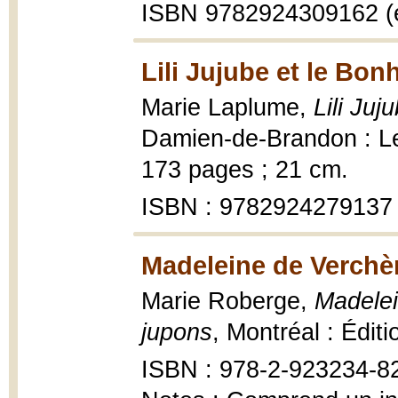
ISBN 9782924309162 (
Lili Jujube et le Bo
Marie Laplume,
Lili Ju
Damien-de-Brandon : Les
173 pages ; 21 cm.
ISBN : 9782924279137
Madeleine de Verchèr
Marie Roberge,
Madelei
jupons
, Montréal : Éditi
ISBN : 978-2-923234-8