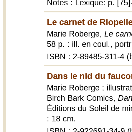
Notes : Lexique: p. [75]
Le carnet de Riopelle
Marie Roberge,
Le carn
58 p. : ill. en coul., port
ISBN : 2-89485-311-4 (b
Dans le nid du fauco
Marie Roberge ; illustra
Birch Bark Comics,
Dan
Éditions du Soleil de mi
; 18 cm.
ISBN : 2-922691-34-9 (b