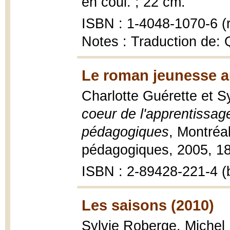
en coul. ; 22 cm.
ISBN : 1-4048-1070-6 (r
Notes : Traduction de: Q
Le roman jeunesse au
Charlotte Guérette et 
coeur de l'apprentissage
pédagogiques
, Montréa
pédagogiques, 2005, 181 
ISBN : 2-89428-221-4 (b
Les saisons (2010)
Sylvie Roberge, Michel