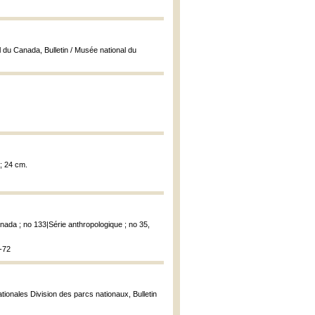
 du Canada, Bulletin / Musée national du
 ; 24 cm.
Canada ; no 133|Série anthropologique ; no 35,
0-72
ionales Division des parcs nationaux, Bulletin