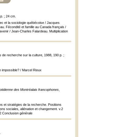
 p. ; 24 cm.
bec et la sociologie québécoise / Jacques
au. Fécondité et famille au Canada français /
venir / Jean-Charles Falardeau. Multiplication
s de recherche sur la culture, 1988, 190 p. ;
e impossible? / Marcel Rioux
quotidienne des Montréalais francophones
,
 et stratégies de la recherche. Positions
tions sociales, aliénation et changement. v.2
v.2 Conclusion générale
.