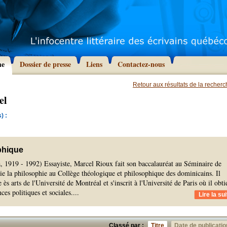
he
Dossier de presse
Liens
Contactez-nous
Retour aux résultats de la recher
el
) :
phique
 1919 - 1992) Essayiste, Marcel Rioux fait son baccalauréat au Séminaire de
e la philosophie au Collège théologique et philosophique des dominicains. Il
 ès arts de l'Université de Montréal et s'inscrit à l'Université de Paris où il obti
ces politiques et sociales.
...
Lire la sui
Classé par :
Titre
Date de publicatio