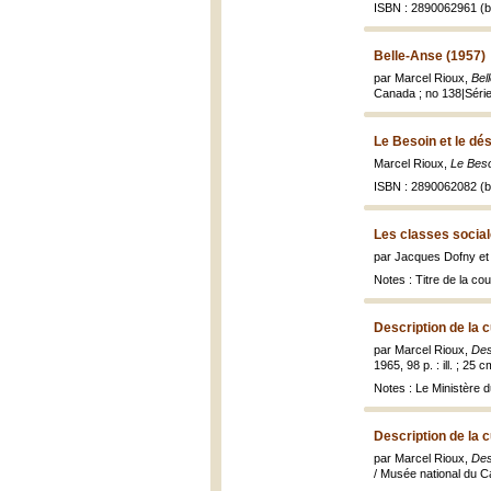
ISBN : 2890062961 (br
Belle-Anse (1957)
par Marcel Rioux,
Bel
Canada ; no 138|Série a
Le Besoin et le dé
Marcel Rioux,
Le Beso
ISBN : 2890062082 (br
Les classes socia
par Jacques Dofny et
Notes : Titre de la cou
Description de la cu
par Marcel Rioux,
Desc
1965, 98 p. : ill. ; 25 c
Notes : Le Ministère d
Description de la cu
par Marcel Rioux,
Desc
/ Musée national du Ca