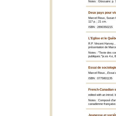
Notes : Glossaire: p. 
Deux pays pour vi
Marcel Rioux, Susan
117 p. ; 21 cm.
ISBN : 2890350215
L'Eglise et le Qué
R.P. Vincent Harvey...
présentation de Marc
Notes : "Texte des con
publiques."|e.es 4.e
Essai de sociologie
Marcel Rioux.,
Essai d
ISBN : 0775801135
French-Canadian s
edited with an introd
Notes : Composé d'arti
canadienne-française.
Jeunesse et socié