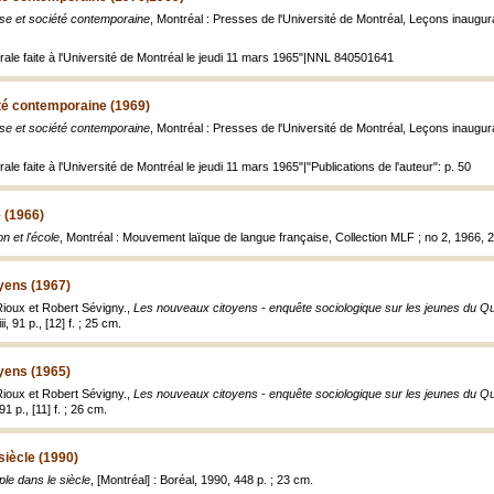
e et société contemporaine
, Montréal : Presses de l'Université de Montréal, Leçons inaugur
rale faite à l'Université de Montréal le jeudi 11 mars 1965"|NNL 840501641
té contemporaine (1969)
e et société contemporaine
, Montréal : Presses de l'Université de Montréal, Leçons inaugural
le faite à l'Université de Montréal le jeudi 11 mars 1965"|"Publications de l'auteur": p. 50
e (1966)
n et l'école
, Montréal : Mouvement laïque de langue française, Collection MLF ; no 2, 1966, 2
yens (1967)
ioux et Robert Sévigny.,
Les nouveaux citoyens - enquête sociologique sur les jeunes du 
, 91 p., [12] f. ; 25 cm.
yens (1965)
ioux et Robert Sévigny.,
Les nouveaux citoyens - enquête sociologique sur les jeunes du 
 p., [11] f. ; 26 cm.
siècle (1990)
le dans le siècle
, [Montréal] : Boréal, 1990, 448 p. ; 23 cm.