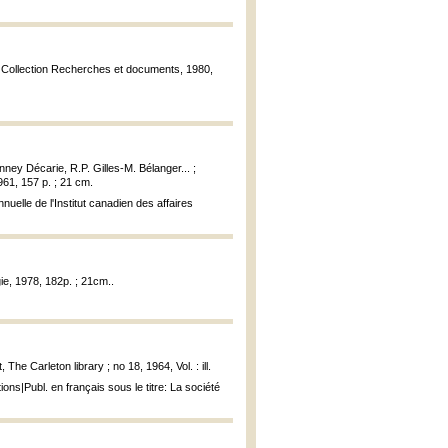
in, Collection Recherches et documents, 1980,
ney Décarie, R.P. Gilles-M. Bélanger... ;
1961, 157 p. ; 21 cm.
uelle de l'Institut canadien des affaires
ie, 1978, 182p. ; 21cm..
The Carleton library ; no 18, 1964, Vol. : ill.
ns|Publ. en français sous le titre: La société