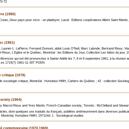
70-72
vre (1980)
 Crean,
Deux pays pour vivre - un plaidoyer
, Laval : Editions coopératives Albert Saint-Mart
bec (1961)
, Laurier-L. LaPierre, Fernand Dumont, abbé Louis O'Neil, Marc Lalonde, Bertrand Rioux, Vian
el Rioux,
L'Eglise et le Québec
, Montréal : les Editions du Jour, Collection Les Idées du jour, 
férences qui ont été prononcées à Sainte-Adèle les 7, 8 et 9 septembre 1961, à la réunion ann
, 8.es 1719(7) 1961-11-30T POEN
 critique (1978)
e sociologie critique
, Montréal : Hurtubise HMH, Cahiers du Québec ; 42 : collection Sociolog
ociety (1964)
. by Marcel Rioux and Yves Martin,
French-Canadian society
, Toronto : McClelland and Stewart, 
cles, dont quelques uns traduits du français, publiées antérieurement dans diverses publicatio
 Montréal, Hurtubise HMH, 1971|Vol. 1 : Sociological studies
té contemporaine (1970,1969)