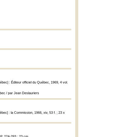
ébec] : Éditeur officiel du Québec, 1969, 4 vol.
ébec / par Jean Deslauriers
ébec] : la Commission, 1966, xiv, 53 f. ; 23 x
 P. 274-293 ; 23 cm.