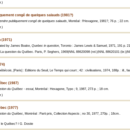
.)
iquement congé de quelques salauds (1981?)
endre publiquement congé de quelques salauds
, Montéal : l'Hexagone, 1981?, 76 p. ; 22 cm.
.)
 (1971)
lated by James Boake,
Quebec in question
, Toronto : James Lewis & Samuel, 1971, 191 p. 2
 La question du Québec. Paris, P. Seghers, 1969|NNL 88620098 (rel.)|NNL 88620101 (br.)|N
74)
uébécois
, [Paris] : Editions du Seuil, Le Temps qui court ; 42 : civilisations, 1974, 188p. : ill., fa
ébec (1987)
tion du Québec - essai
, Montréal : Hexagone, Typo ; 9, 1987, 273 p. ; 18 cm.
.)
ébec (1977)
stion du Québec
, Montréal : Parti pris, Collection Aspects ; no 30, 1977, 270p. ; 18cm..
 le Québec? / G. Dostie