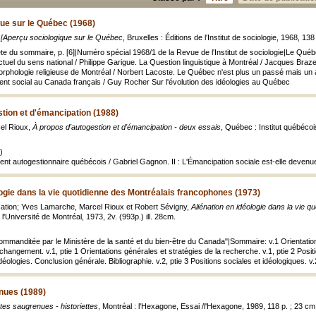
ue sur le Québec (1968)
,
[Aperçu sociologique sur le Québec
, Bruxelles : Éditions de l'Institut de sociologie, 1968, 138
tête du sommaire, p. [6]|Numéro spécial 1968/1 de la Revue de l'Institut de sociologie|Le Qué
tuel du sens national / Philippe Garigue. La Question linguistique à Montréal / Jacques Braze
orphologie religieuse de Montréal / Norbert Lacoste. Le Québec n'est plus un passé mais un a
ent social au Canada français / Guy Rocher Sur l'évolution des idéologies au Québec
tion et d'émancipation (1988)
el Rioux,
À propos d'autogestion et d'émancipation - deux essais
, Québec : Institut québécoi
)
ent autogestionnaire québécois / Gabriel Gagnon. II : L'Émancipation sociale est-elle devenu
logie dans la vie quotidienne des Montréalais francophones (1973)
ication; Yves Lamarche, Marcel Rioux et Robert Sévigny,
Aliénation en idéologie dans la vie 
l'Université de Montréal, 1973, 2v. (993p.) ill. 28cm.
mmanditée par le Ministère de la santé et du bien-être du Canada"|Sommaire: v.1 Orientations
t changement. v.1, ptie 1 Orientations générales et stratégies de la recherche. v.1, ptie 2 Posi
idéologies. Conclusion générale. Bibliographie. v.2, ptie 3 Positions sociales et idéologiques. 
nues (1989)
es saugrenues - historiettes
, Montréal : l'Hexagone, Essai /l'Hexagone, 1989, 118 p. ; 23 cm