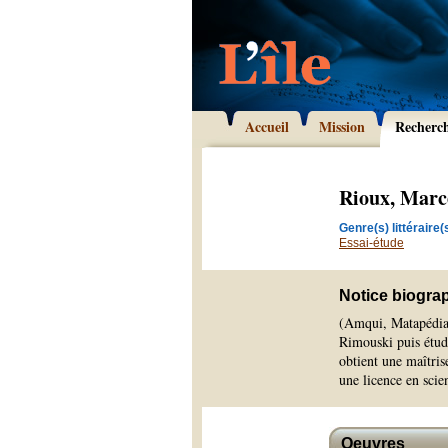
Accueil
Mission
Recherc
Rioux, Marc
Genre(s) littéraire(s
Essai-étude
Notice biogra
(Amqui, Matapédia,
Rimouski puis étudi
obtient une maîtrise
une licence en scien
Oeuvres