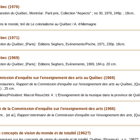
ébec (1976)
uestion du Québec
, Montréal : Parti pris, Collection "Aspects" ; no 30, 1976, 249p. ; 18cm..
s le monde, tiré de Le colonialisme au Québec / A. d'Allemagne
ébec (1971)
stion du Québec
, [Paris] : Editions Seghers, Evénements/Poche, 1971, 230p. 18cm.
ébec (1969)
stion du Québec
, [Paris] : Editions Seghers, Evénements, 1969, 184 p. 20 cm.
mission d'enquête sur l'enseignement des arts au Québec (1969)
eslauriers,
Rapport de la Commission d'enquête sur l'enseignement des arts au Québec
, [Qu
.) ; 25 cm.
 pliées|Président: Marcel Rioux|Vol. 4 : L'Enseignement de la musique dans la province de Qu
e de la Commission d'enquête sur l'enseignement des arts (1966)
... [et al.],
Rapport interimaire de la Commission d'enquête sur l'enseignement des arts
, [Qu
concepts de vision du monde et de totalité (1962?)
arques sur les concepts de vision du monde et de totalité
, Québec (Province) : s.n., 1962?,