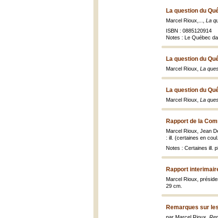
La question du Qu
Marcel Rioux,...,
La q
ISBN : 0885120914
Notes : Le Québec dan
La question du Qu
Marcel Rioux,
La que
La question du Qu
Marcel Rioux,
La que
Rapport de la Com
Marcel Rioux, Jean D
: ill. (certaines en coul
Notes : Certaines ill.
Rapport interimair
Marcel Rioux, président
29 cm.
Remarques sur les 
par Marcel Rioux,
Rem