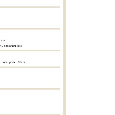
1 cm.
NL 88620101 (br.)
c.-sim., portr. ; 18cm..