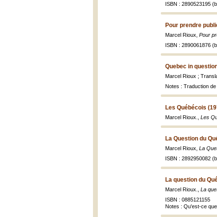
ISBN : 2890523195 (br
Pour prendre publ
Marcel Rioux,
Pour pr
ISBN : 2890061876 (br
Quebec in question
Marcel Rioux ; Trans
Notes : Traduction de
Les Québécois (19
Marcel Rioux.,
Les Q
La Question du Qu
Marcel Rioux,
La Ques
ISBN : 2892950082 (br
La question du Qu
Marcel Rioux.,
La que
ISBN : 0885121155
Notes : Qu'est-ce que