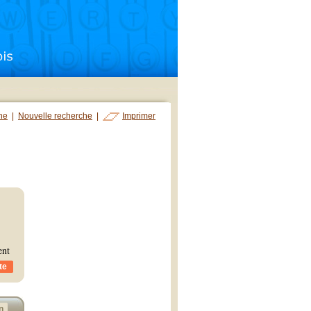
che
|
Nouvelle recherche
|
Imprimer
ent
te
n