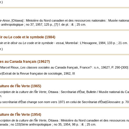
.)
le-Anse
, [Ottawa] : Ministère du Nord canadien et des ressources nationales : Musée national
nthropologique ; no 37, 1957, 125 p., [7] f. de pl. : ill. ; 25 cm.
sir ou Le code et le symbole (1984)
in et le désir ou Le code et le symbole - essai
, Montréal : L'Hexagone, 1984, 133 p. ; 21 cm.
.)
les au Canada français (1962?)
 Marcel Rioux,
Les classes sociales au Canada français
, France? : s.n., 1962?, P. 290-[300]
v|Extrait de la Revue française de sociologie, 1962, III
lture de l'Île Verte (1965)
ription de la culture de l'Île Verte
, Ottawa : Secrétariat d'État, Bulletin / Musée national du 
m.
u secrétariat d'État change son nom vers 1971 en celui de Secrétariat d'État|Glossaire: p. 7
lture de l'Île Verte (1954)
ription de la culture de l'Île Verte
, Ottawa : Ministère du Nord canadien et des ressources nat
nada ; no 133|Série anthropologique ; no 35, 1954, 98 p. : ill. ; 25 cm.