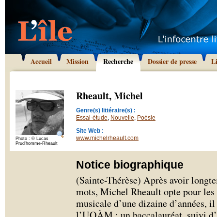
Accueil
Mission
Recherche
Dossier de presse
L
Rheault, Michel
Genre(s) littéraire(s) :
Essai-étude
,
Nouvelle
,
Poésie
Site Web :
www.michelrheault.com
Photo : © Lucas
Prud'homme-Rheault
Notice biographique
(Sainte-Thérèse) Après avoir longte
mots, Michel Rheault opte pour les
musicale d’une dizaine d’années, il 
l’UQÀM : un baccalauréat, suivi d’u