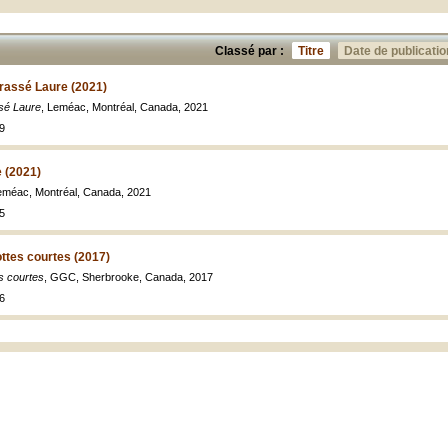
Classé par :
Titre
Date de publicatio
rassé Laure (2021)
ssé Laure
, Leméac, Montréal, Canada, 2021
9
e (2021)
eméac, Montréal, Canada, 2021
5
ttes courtes (2017)
s courtes
, GGC, Sherbrooke, Canada, 2017
6