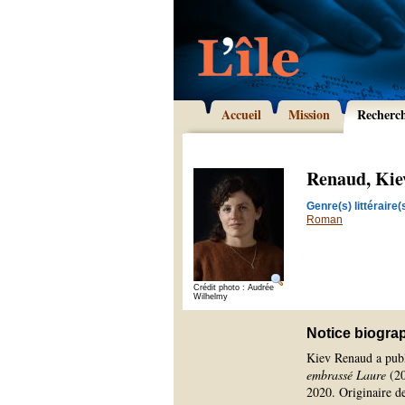
Accueil
Mission
Recherc
Renaud, Kie
Genre(s) littéraire(s
Roman
Crédit photo : Audrée
Wilhelmy
Notice biogra
Kiev Renaud a pub
embrassé Laure
(20
2020. Originaire de