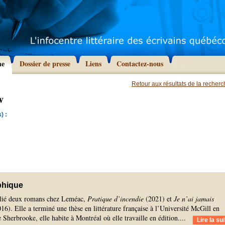
he
Dossier de presse
Liens
Contactez-nous
Retour aux résultats de la recher
v
) :
phique
lié deux romans chez Leméac,
Pratique d’incendie
(2021) et
Je n’ai jamais
16). Elle a terminé une thèse en littérature française à l’Université McGill en
 Sherbrooke, elle habite à Montréal où elle travaille en édition.
...
Lire la sui