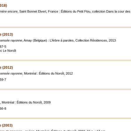
018)
mère encore
, Saint Bonnet Elvert, France : Éditions du Petit Flou, collection Dans la cour de
e (2013)
nsensée rayonne
, Amay (Belgique) : L’Arbre à paroles, Collection Résidences, 2013
67-5
ec Le Noroît
e (2012)
nsensée rayonne
, Montréal : Éditions du Noroît, 2012
59-7
, Montréal : Éditions du Noroît, 2009
66-8
e (2003)