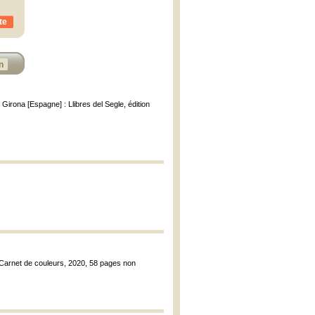
te
n
; Girona [Espagne] : Llibres del Segle, édition
on Carnet de couleurs, 2020, 58 pages non