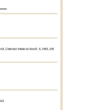
primer
oît, Collection Initiale du Noroît ; 6, 1993, 109
2021