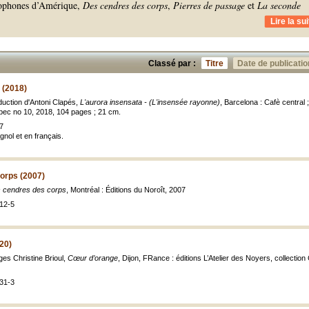
cophones d’Amérique,
Des cendres des corps
,
Pierres de passage
et
La seconde
Lire la sui
Classé par :
Titre
Date de publicatio
 (2018)
duction d'Antoni Clapés,
L'aurora insensata - (L'insensée rayonne)
, Barcelona : Cafè central 
albec no 10, 2018, 104 pages ; 21 cm.
7
nol et en français.
orps (2007)
 cendres des corps
, Montréal : Éditions du Noroît, 2007
12-5
20)
es Christine Brioul,
Cœur d’orange
, Dijon, FRance : éditions L’Atelier des Noyers, collecti
31-3