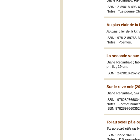
Diane Régimbald,
Pie
ISBN : 2-89018-496-X 
Notes : "Le poème Cha
Au plus clair de la
Au plus clair de la lum
ISBN : 978-2-89766-3
Notes : Poèmes.
La seconde venue 
Diane Régimbald ; ta
p. : ill. ; 19 cm.
ISBN : 2-89018-262-2 
Sur le rêve noir (2
Diane Régimbald,
Sur 
ISBN : 978289766034
Notes : Format numér
ISBN 9782897660352
Toi au soleil pâle o
Toi au soleil pâle ou b
ISBN : 2272-9410
Notes : 110 exemplai