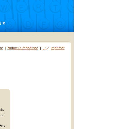
che
|
Nouvelle recherche
|
Imprimer
ois
re
Prix