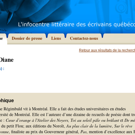
he
Dossier de presse
Liens
Contactez-nous
Retour aux résultats de la recher
Diane
) :
phique
 Régimbald vit à Montréal. Elle a fait des études universitaires en études
ersité de Montréal. Elle est l’auteure d’une dizaine de recueils de poésie dont tr
ce :
Cœur d’orange à l'Atelier des Noyers,
Toi au soleil pâle ou brûlant
et
De mè
 du petit Flou; aux éditions du Noroît,
Au plus clair de la lumière
,
Sur le rêve
yonne
, finaliste au prix du Gouverneur général,
Pas
, mention d’excellence aux 