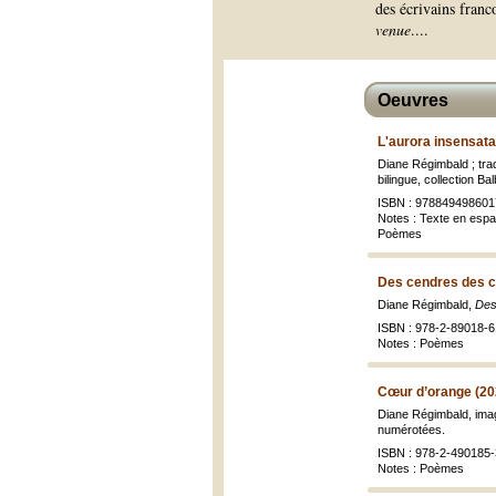
des écrivains fran
venue
.
...
Oeuvres
L'aurora insensata
Diane Régimbald ; tra
bilingue, collection B
ISBN : 978849498601
Notes : Texte en espag
Poèmes
Des cendres des c
Diane Régimbald,
Des
ISBN : 978-2-89018-6
Notes : Poèmes
Cœur d’orange (20
Diane Régimbald, imag
numérotées.
ISBN : 978-2-490185-
Notes : Poèmes