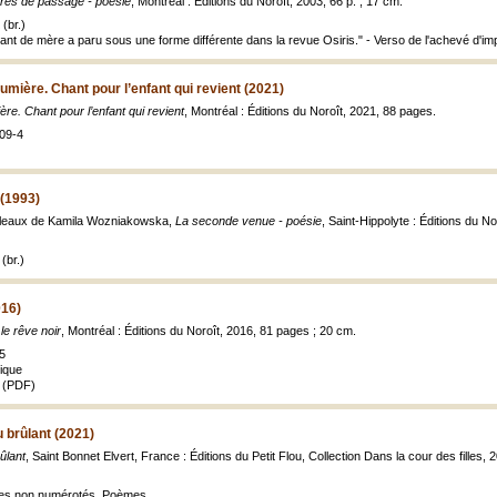
rres de passage - poésie
, Montréal : Éditions du Noroît, 2003, 66 p. ; 17 cm.
(br.)
nt de mère a paru sous une forme différente dans la revue Osiris." - Verso de l'achevé d'im
 lumière. Chant pour l’enfant qui revient (2021)
ière. Chant pour l’enfant qui revient
, Montréal : Éditions du Noroît, 2021, 88 pages.
09-4
(1993)
bleaux de Kamila Wozniakowska,
La seconde venue - poésie
, Saint-Hippolyte : Éditions du Nor
(br.)
016)
le rêve noir
, Montréal : Éditions du Noroît, 2016, 81 pages ; 20 cm.
5
ique
 (PDF)
u brûlant (2021)
rûlant
, Saint Bonnet Elvert, France : Éditions du Petit Flou, Collection Dans la cour des filles, 
res non numérotés. Poèmes.