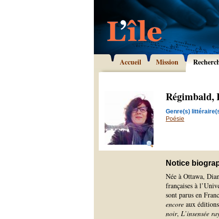
Accueil
Mission
Recherc
Régimbald, 
Genre(s) littéraire(s
Poésie
Notice biogra
Née à Ottawa, Diane
françaises à l’Univ
sont parus en Fran
encore
aux éditions
noir
,
L’insensée ra