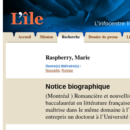
Accueil
Mission
Recherche
Dossier de presse
L
Raspberry, Marie
Genre(s) littéraire(s) :
Nouvelle
,
Roman
Notice biographique
(Montréal ) Romancière et nouvelli
baccalauréat en littérature français
maîtrise dans le même domaine à l’U
entrepris un doctorat à l’Universit