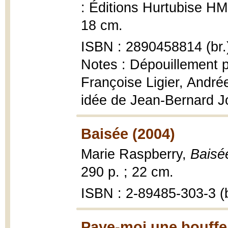
: Éditions Hurtubise HMH 
18 cm.
ISBN : 2890458814 (br.
Notes : Dépouillement pa
Françoise Ligier, André
idée de Jean-Bernard Jo
Baisée (2004)
Marie Raspberry,
Baisé
290 p. ; 22 cm.
ISBN : 2-89485-303-3 (b
Paye-moi une bouffe,