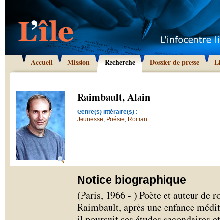
Accueil
Mission
Recherche
Dossier de presse
L
Raimbault, Alain
Genre(s) littéraire(s) :
Jeunesse
,
Poésie
,
Roman
Notice biographique
(Paris, 1966 - ) Poète et auteur de 
Raimbault, après une enfance médite
il poursuit ses études secondaires e