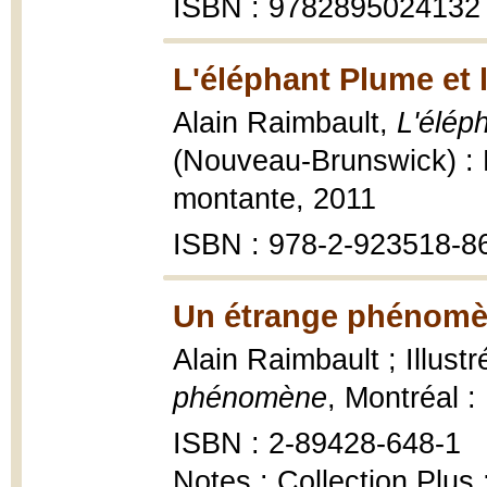
ISBN : 9782895024132
L'éléphant Plume et l
Alain Raimbault,
L'élép
(Nouveau-Brunswick) : B
montante, 2011
ISBN : 978-2-923518-8
Un étrange phénomè
Alain Raimbault ; Illust
phénomène
, Montréal :
ISBN : 2-89428-648-1
Notes : Collection Plus 