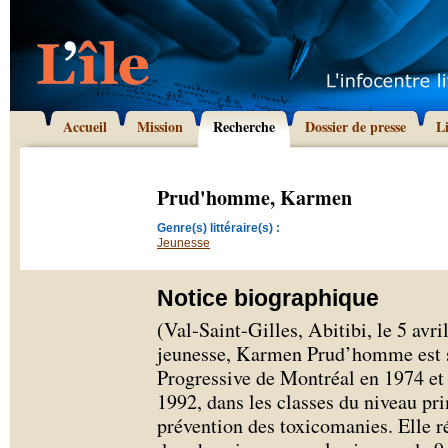
Accueil
Mission
Recherche
Dossier de presse
L
Prud'homme, Karmen
Genre(s) littéraire(s) :
Jeunesse
Notice biographique
(Val-Saint-Gilles, Abitibi, le 5 avri
jeunesse, Karmen Prud’homme est se
Progressive de Montréal en 1974 et 
1992, dans les classes du niveau p
prévention des toxicomanies. Elle r