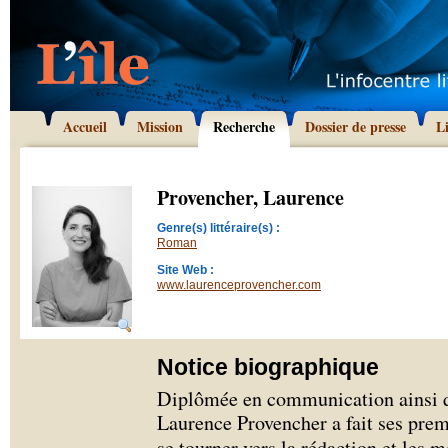
Accueil
Mission
Recherche
Dossier de presse
L
Provencher, Laurence
Genre(s) littéraire(s) :
Roman
Site Web :
www.laurenceprovencher.com
Notice biographique
Diplômée en communication ainsi qu
Laurence Provencher a fait ses prem
se tourner vers la rédaction et les 