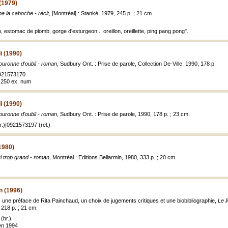
(1979)
e la caboche - récit
, [Montréal] : Stanké, 1979, 245 p. ; 21 cm.
, estomac de plomb, gorge d'esturgeon... oreillon, oreillette, ping pang pong".
i (1990)
ouronne d'oubli - roman
, Sudbury Ont. : Prise de parole, Collection De-Ville, 1990, 178 p.
921573170
à 250 ex. num
i (1990)
ouronne d'oubli - roman
, Sudbury Ont. : Prise de parole, 1990, 178 p. ; 23 cm.
.)|0921573197 (rel.)
1980)
i trop grand - roman
, Montréal : Editions Bellarmin, 1980, 333 p. ; 20 cm.
n (1996)
c une préface de Rita Painchaud, un choix de jugements critiques et une biobibliographie,
Le l
 218 p. ; 21 cm.
(br.)
en 1994