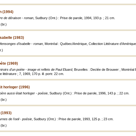
n (1994)
vre de déraison - roman
, Sudbury (Ont.) : Prise de parole, 1994, 193 p. ; 21 cm.
(br.)
sabelle (1983)
Mensonges d'Isabelle - roman
, Montréal : Québec/Amérique, Collection Littérature d'Amérique
.)
oète (1969)
iroirs d'un poète - image et reflets de Paul Eluard
, Bruxelles : Declée de Brouwer ; Montréal 
littérature ; 7, 1969, 170 p. ill. portr. 22 cm.
it horloger (1996)
ère aussi était horloger - poésie
, Sudbury (Ont.) : Prise de parole, 1996, 143 p. ; 22 cm.
(br.)
 (1993)
rnes de l'oeil - poésie
, Sudbury (Ont.) : Prise de parole, 1993, 125 p. ; 23 cm.
(br.)