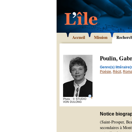
Accueil
Mission
Recherc
Poulin, Gabr
Genre(s) littéraire(s
Poésie
,
Récit
,
Rom
Photo : © STUDIO
VON DULONG
Notice biogra
(Saint-Prosper, Bea
secondaires à Montr