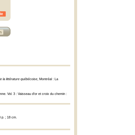
te
n
e la littérature québécoise
, Montréal : La
onne. Vol. 3 : Vaisseau d'or et croix du chemin :
 p. ; 18 cm.