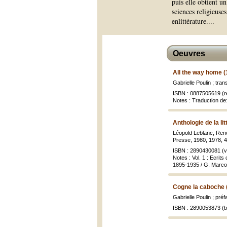
puis elle obtient u
sciences religieuses
enlittérature.
...
Oeuvres
All the way home (
Gabrielle Poulin ; tra
ISBN : 0887505619 (re
Notes : Traduction de:
Anthologie de la li
Léopold Leblanc, René 
Presse, 1980, 1978, 4 
ISBN : 2890430081 (vo
Notes : Vol. 1 : Ecrits
1895-1935 / G. Marcott
Cogne la caboche 
Gabrielle Poulin ; pr
ISBN : 2890053873 (br