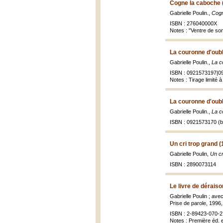
Cogne la caboche 
Gabrielle Poulin.,
Cogn
ISBN : 276040000X
Notes : "Ventre de son
La couronne d'oubl
Gabrielle Poulin.,
La c
ISBN : 0921573197|0
Notes : Tirage limité 
La couronne d'oubl
Gabrielle Poulin.,
La c
ISBN : 0921573170 (br
Un cri trop grand (
Gabrielle Poulin,
Un cr
ISBN : 2890073114
Le livre de déraiso
Gabrielle Poulin ; ave
Prise de parole, 1996,
ISBN : 2-89423-070-2 
Notes : Première éd. 