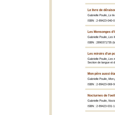
Le livre de déraiso
Gabrielle Poulin,
Le li
ISBN : 2-89423-040-0 
Les Mensonges d'I
Gabrielle Poulin,
Les 
ISBN : 2890371735 (br
Les miroirs d'un p
Gabrielle Poulin,
Les m
Section de langue et de 
Mon père aussi éta
Gabrielle Poulin,
Mon p
ISBN : 2-89423-069-9 
Nocturnes de l'oeil
Gabrielle Poulin,
Noctu
ISBN : 2-89423-031-1 