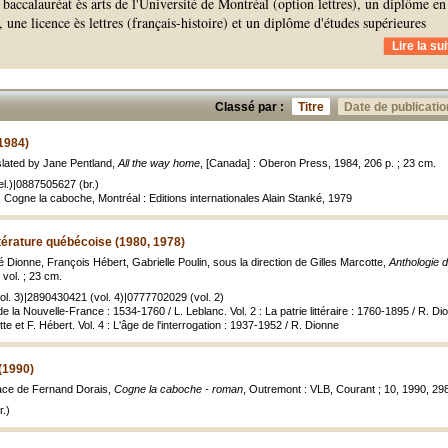
n baccalauréat ès arts de l'Université de Montréal (option lettres), un diplôme en
, une licence ès lettres (français-histoire) et un diplôme d'études supérieures
Lire la sui
Classé par :
Titre
Date de publicatio
1984)
nslated by Jane Pentland,
All the way home
, [Canada] : Oberon Press, 1984, 206 p. ; 23 cm.
l.)|0887505627 (br.)
 Cogne la caboche, Montréal : Editions internationales Alain Stanké, 1979
ttérature québécoise (1980, 1978)
Dionne, François Hébert, Gabrielle Poulin, sous la direction de Gilles Marcotte,
Anthologie d
vol. ; 23 cm.
l. 3)|2890430421 (vol. 4)|0777702029 (vol. 2)
 de la Nouvelle-France : 1534-1760 / L. Leblanc. Vol. 2 : La patrie littéraire : 1760-1895 / R. Di
e et F. Hébert. Vol. 4 : L'âge de l'interrogation : 1937-1952 / R. Dionne
(1990)
éface de Fernand Dorais,
Cogne la caboche - roman
, Outremont : VLB, Courant ; 10, 1990, 298
.)