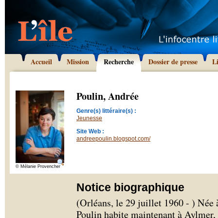
Accueil
Mission
Recherche
Dossier de presse
L
Poulin, Andrée
Genre(s) littéraire(s) :
Jeunesse
Site Web :
andreepoulin.blogspot.com/
© Mélanie Provencher
Notice biographique
(Orléans, le 29 juillet 1960 - ) Né
Poulin habite maintenant à Aylmer,