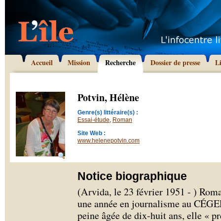
Accueil
Mission
Recherche
Dossier de presse
L
Potvin, Hélène
Genre(s) littéraire(s) :
Essai-étude
,
Roman
Site Web :
www.helenepotvin.com
Notice biographique
(Arvida, le 23 février 1951 - ) Ro
une année en journalisme au CÉGEP 
peine âgée de dix-huit ans, elle « pr