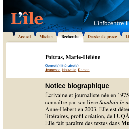
Accueil
Mission
Recherche
Dossier de presse
L
Poitras, Marie-Hélène
Genre(s) littéraire(s) :
Jeunesse
,
Nouvelle
,
Roman
Notice biographique
Écrivaine et journaliste née en 1975
connaître par son livre
Soudain le 
Anne-Hébert en 2003. Elle est déten
littéraires, profil création, de l'U
Mo
Elle fait paraître des textes dans