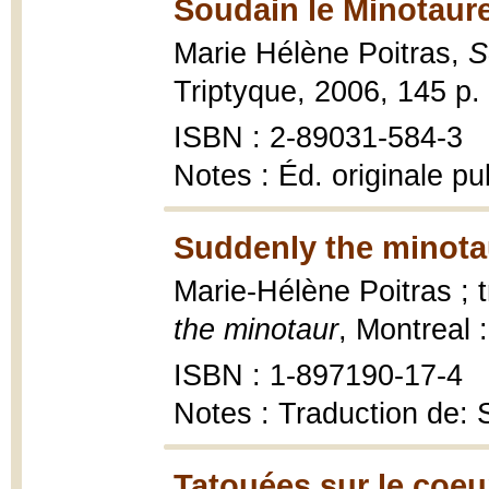
Soudain le Minotaure
Marie Hélène Poitras,
S
Triptyque, 2006, 145 p.
ISBN : 2-89031-584-3
Notes : Éd. originale pu
Suddenly the minota
Marie-Hélène Poitras ; 
the minotaur
, Montreal 
ISBN : 1-897190-17-4
Notes : Traduction de: 
Tatouées sur le coeu