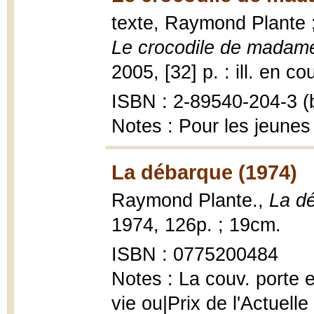
texte, Raymond Plante ;
Le crocodile de madam
2005, [32] p. : ill. en co
ISBN : 2-89540-204-3 (b
Notes : Pour les jeunes
La débarque (1974)
Raymond Plante.,
La d
1974, 126p. ; 19cm.
ISBN : 0775200484
Notes : La couv. porte e
vie ou|Prix de l'Actuell