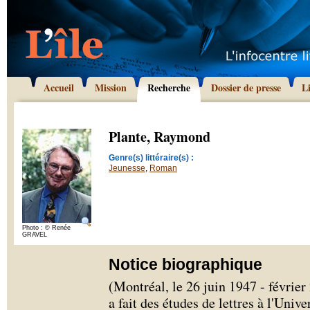
Accueil
Mission
Recherche
Dossier de presse
L
Plante, Raymond
Genre(s) littéraire(s) :
Jeunesse
,
Roman
Photo : © Renée
GRAVEL
Notice biographique
(Montréal, le 26 juin 1947 - févri
a fait des études de lettres à l'Univ