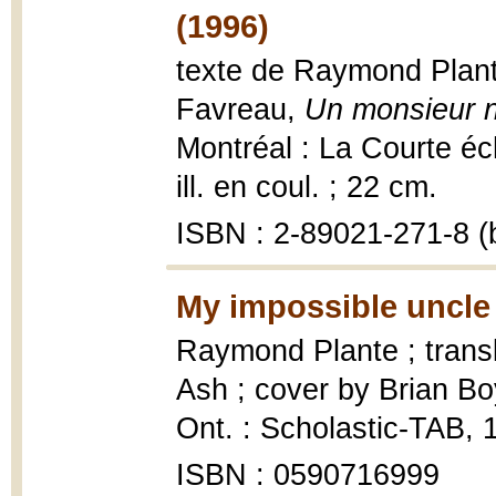
(1996)
texte de Raymond Plante
Favreau,
Un monsieur n
Montréal : La Courte éche
ill. en coul. ; 22 cm.
ISBN : 2-89021-271-8 (b
My impossible uncle
Raymond Plante ; trans
Ash ; cover by Brian B
Ont. : Scholastic-TAB, 
ISBN : 0590716999