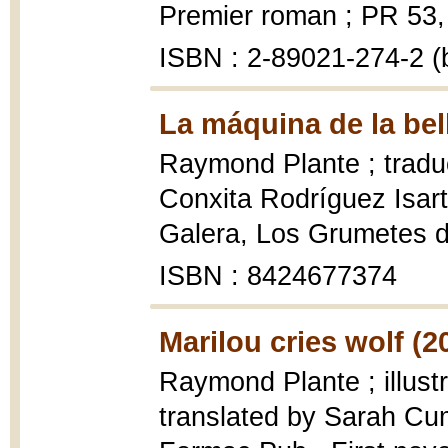
Premier roman ; PR 53, 1
ISBN : 2-89021-274-2 (b
La máquina de la bel
Raymond Plante ; traducc
Conxita Rodríguez Isart
Galera, Los Grumetes de 
ISBN : 8424677374
Marilou cries wolf (2
Raymond Plante ; illust
translated by Sarah C