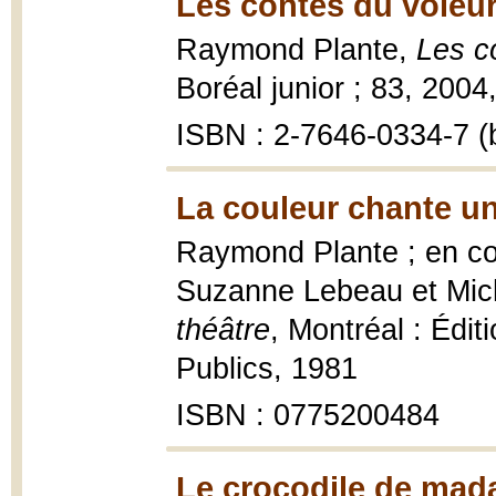
Les contes du voleur
Raymond Plante,
Les c
Boréal junior ; 83, 2004, 
ISBN : 2-7646-0334-7 (b
La couleur chante un
Raymond Plante ; en co
Suzanne Lebeau et Mich
théâtre
, Montréal : Édi
Publics, 1981
ISBN : 0775200484
Le crocodile de mad