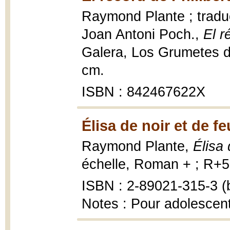
Raymond Plante ; traducc
Joan Antoni Poch.,
El r
Galera, Los Grumetes de 
cm.
ISBN : 842467622X
Élisa de noir et de fe
Raymond Plante,
Élisa 
échelle, Roman + ; R+50
ISBN : 2-89021-315-3 (b
Notes : Pour adolescen