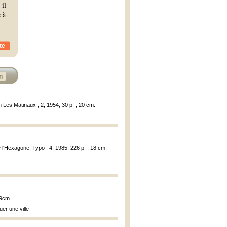
 il
e à
te
n
on Les Matinaux ; 2, 1954, 30 p. ; 20 cm.
e l'Hexagone, Typo ; 4, 1985, 226 p. ; 18 cm.
19cm.
uer une ville