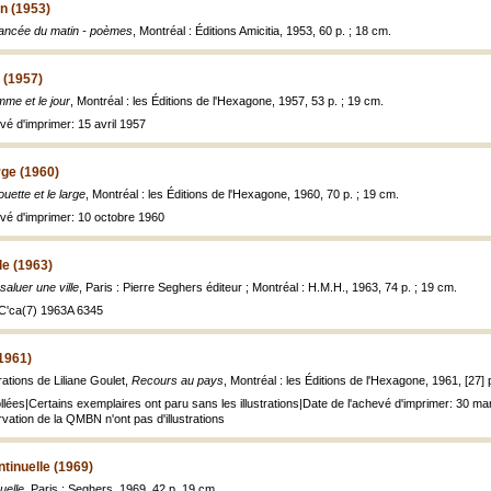
n (1953)
iancée du matin - poèmes
, Montréal : Éditions Amicitia, 1953, 60 p. ; 18 cm.
 (1957)
me et le jour
, Montréal : les Éditions de l'Hexagone, 1957, 53 p. ; 19 cm.
vé d'imprimer: 15 avril 1957
rge (1960)
uette et le large
, Montréal : les Éditions de l'Hexagone, 1960, 70 p. ; 19 cm.
evé d'imprimer: 10 octobre 1960
le (1963)
saluer une ville
, Paris : Pierre Seghers éditeur ; Montréal : H.M.H., 1963, 74 p. ; 19 cm.
s C'ca(7) 1963A 6345
1961)
rations de Liliane Goulet,
Recours au pays
, Montréal : les Éditions de l'Hexagone, 1961, [27] p. 
collées|Certains exemplaires ont paru sans les illustrations|Date de l'achevé d'imprimer: 30 mar
vation de la QMBN n'ont pas d'illustrations
ntinuelle (1969)
uelle
, Paris : Seghers, 1969, 42 p. 19 cm.