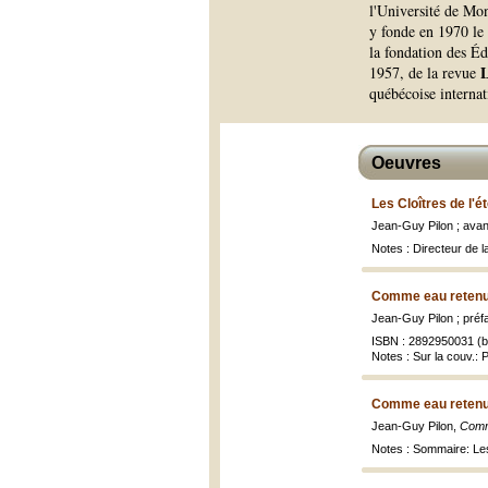
l'Université de Mon
y fonde en 1970 le S
la fondation des Éd
L
1957, de la revue
québécoise internat
Oeuvres
Les Cloîtres de l'é
Jean-Guy Pilon ; ava
Notes : Directeur de 
Comme eau retenu
Jean-Guy Pilon ; pré
ISBN : 2892950031 (br
Notes : Sur la couv.: 
Comme eau retenu
Jean-Guy Pilon,
Comm
Notes : Sommaire: Les 