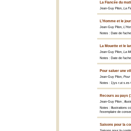
La Fiancée du mati
Jean-Guy Pilon,
La F
L'Homme et le jour
Jean-Guy Pilon,
L'Hom
Notes : Date de l'ache
La Mouette et le la
Jean-Guy Pilon,
La Mo
Notes : Date de l'ach
Pour saluer une vil
Jean-Guy Pilon,
Pour 
Notes : 1)ys r.ut s.e
Recours au pays (
Jean-Guy Pilon ; illust
Notes : Illustrations 
l'exemplaire de conser
Saisons pour la co
Saisons pour la contin