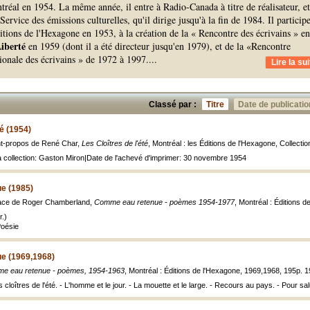
tréal en 1954. La même année, il entre à Radio-Canada à titre de réalisateur, et
ervice des émissions culturelles, qu'il dirige jusqu'à la fin de 1984. Il particip
itions de l'Hexagone en 1953, à la création de la « Rencontre des écrivains » en
iberté
en 1959 (dont il a été directeur jusqu'en 1979), et de la «Rencontre
ionale des écrivains » de 1972 à 1997.
...
Lire la sui
Classé par :
Titre
Date de publicatio
té (1954)
nt-propos de René Char,
Les Cloîtres de l'été
, Montréal : les Éditions de l'Hexagone, Collecti
la collection: Gaston Miron|Date de l'achevé d'imprimer: 30 novembre 1954
e (1985)
face de Roger Chamberland,
Comme eau retenue - poèmes 1954-1977
, Montréal : Éditions d
.)
Poésie
e (1969,1968)
e eau retenue - poèmes, 1954-1963
, Montréal : Éditions de l'Hexagone, 1969,1968, 195p. 
cloîtres de l'été. - L'homme et le jour. - La mouette et le large. - Recours au pays. - Pour sal