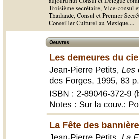
aujourd'hui Consul et Délégué comme
Troisième secrétaire, Vice-consul 
Thaïlande, Consul et Premier Secrét
Conseiller Culturel au Mexique.
...
Oeuvres
Les demeures du ciel
Jean-Pierre Petits,
Les 
des Forges, 1995, 83 p.
ISBN : 2-89046-372-9 (b
Notes : Sur la couv.: P
La Fête des bannièr
Jean-Pierre Petits,
La F