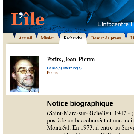
Accueil
Mission
Recherche
Dossier de presse
L
Petits, Jean-Pierre
Genre(s) littéraire(s) :
Poésie
Notice biographique
(Saint-Marc-sur-Richelieu, 1947 - ) 
possède un baccalauréat et une maîtr
Montréal. En 1973, il entre au Servi