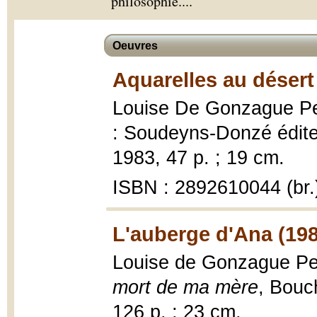
philosophie.
...
Oeuvres
Aquarelles au désert
Louise De Gonzague Pel
: Soudeyns-Donzé édite
1983, 47 p. ; 19 cm.
ISBN : 2892610044 (br.
L'auberge d'Ana (19
Louise de Gonzague Pel
mort de ma mère
, Bouc
126 p. ; 23 cm.