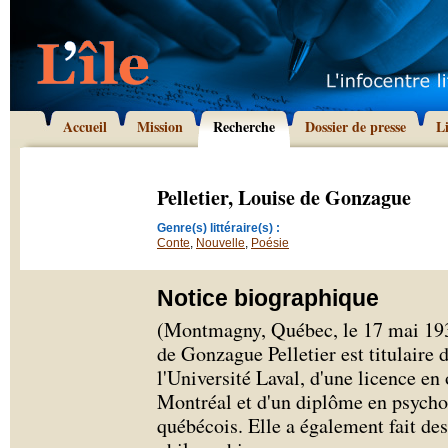
Accueil
Mission
Recherche
Dossier de presse
L
Pelletier, Louise de Gonzague
Genre(s) littéraire(s) :
Conte
,
Nouvelle
,
Poésie
Notice biographique
(Montmagny, Québec, le 17 mai 1939
de Gonzague Pelletier est titulaire
l'Université Laval, d'une licence en 
Montréal et d'un diplôme en psychot
québécois. Elle a également fait de