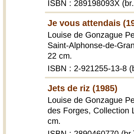
ISBN : 289198093X (br.
Je vous attendais (1
Louise de Gonzague Pel
Saint-Alphonse-de-Granb
22 cm.
ISBN : 2-921255-13-8 (b
Jets de riz (1985)
Louise de Gonzague Pel
des Forges, Collection 
cm.
ISBN : 2890460770 (br.