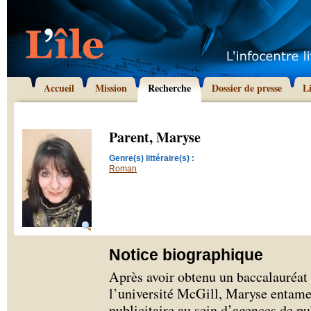
Accueil
Mission
Recherche
Dossier de presse
L
Parent, Maryse
Genre(s) littéraire(s) :
Roman
Notice biographique
Après avoir obtenu un baccalauréat e
l’université McGill, Maryse entame
publicitaire au sein d’agences de pu