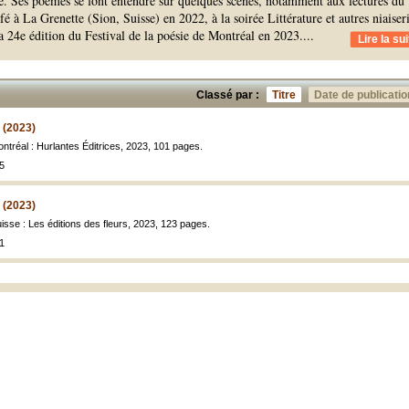
se. Ses poèmes se font entendre sur quelques scènes, notamment aux lectures du
 à La Grenette (Sion, Suisse) en 2022, à la soirée Littérature et autres niaiser
a 24e édition du Festival de la poésie de Montréal en 2023.
...
Lire la sui
Classé par :
Titre
Date de publicatio
 (2023)
ontréal : Hurlantes Éditrices, 2023, 101 pages.
5
 (2023)
uisse : Les éditions des fleurs, 2023, 123 pages.
1