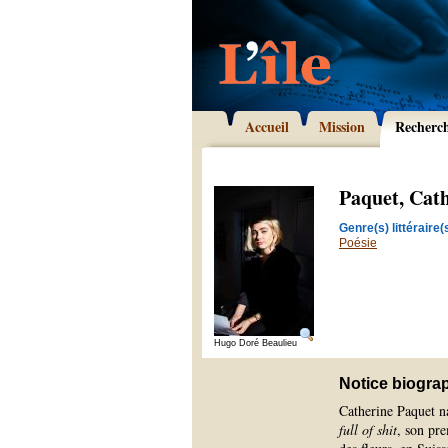
Accueil
Mission
Recherc
Paquet, Cat
Genre(s) littéraire(s
Poésie
Hugo Doré Beaulieu
Notice biogra
Catherine Paquet n
full of shit
, son pre