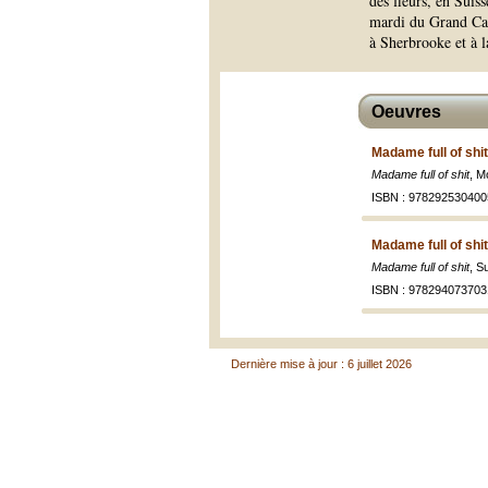
des fleurs, en Suis
mardi du Grand Café
à Sherbrooke et à l
Oeuvres
Madame full of shit
Madame full of shit
, M
ISBN : 978292530400
Madame full of shit
Madame full of shit
, S
ISBN : 978294073703
Dernière mise à jour : 6 juillet 2026