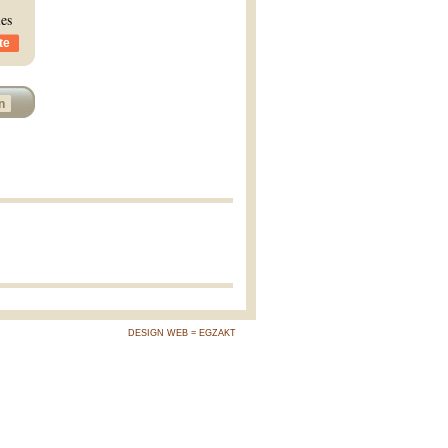
ies
te
n
DESIGN WEB = EGZAKT