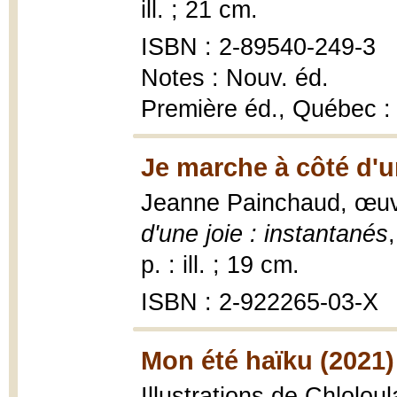
ill. ; 21 cm.
ISBN : 2-89540-249-3
Notes : Nouv. éd.
Première éd., Québec :
Je marche à côté d'un
Jeanne Painchaud, œuv
d'une joie : instantanés
p. : ill. ; 19 cm.
ISBN : 2-922265-03-X
Mon été haïku (2021)
Illustrations de Chlolou