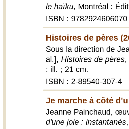
le haïku
, Montréal : Éd
ISBN : 9782924606070
Histoires de pères (2
Sous la direction de Je
al.],
Histoires de pères
,
: ill. ; 21 cm.
ISBN : 2-89540-307-4
Je marche à côté d'un
Jeanne Painchaud, œuv
d'une joie : instantanés