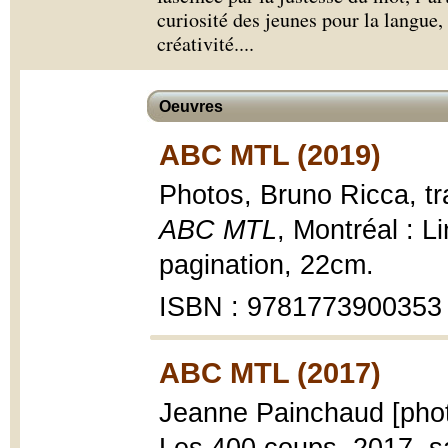
curiosité des jeunes pour la langue, 
créativité.
...
Oeuvres
ABC MTL (2019)
Photos, Bruno Ricca, tra
ABC MTL
, Montréal : L
pagination, 22cm.
ISBN : 9781773900353
ABC MTL (2017)
Jeanne Painchaud [phot