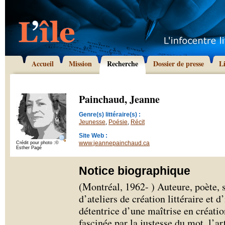
Accueil
Mission
Recherche
Dossier de presse
L
Painchaud, Jeanne
Genre(s) littéraire(s) :
Jeunesse
,
Poésie
,
Récit
Site Web :
www.jeannepainchaud.ca
Crédit pour photo :©
Esther Pagé
Notice biographique
(Montréal, 1962- ) Auteure, poète, s
d’ateliers de création littéraire et d
détentrice d’une maîtrise en créati
fascinée par la justesse du mot, l’ar