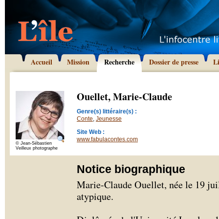
Accueil
Mission
Recherche
Dossier de presse
L
Ouellet, Marie-Claude
Genre(s) littéraire(s) :
Conte
,
Jeunesse
Site Web :
www.fabulacontes.com
© Jean-Sébastien
Veilleux photographe
Notice biographique
Marie-Claude Ouellet, née le 19 jui
atypique.