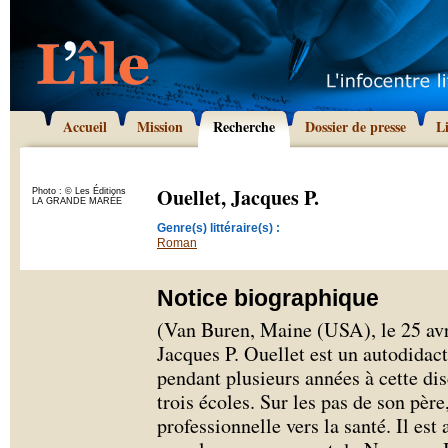
Accueil
Mission
Recherche
Dossier de presse
L
Ouellet, Jacques P.
Photo : © Les Éditions
LA GRANDE MARÉE
Genre(s) littéraire(s) :
Roman
Notice biographique
(Van Buren, Maine (USA), le 25 avri
Jacques P. Ouellet est un autodidact
pendant plusieurs années à cette di
trois écoles. Sur les pas de son père,
professionnelle vers la santé. Il est