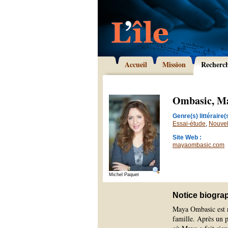
Accueil
Mission
Recherc
Ombasic, M
Genre(s) littéraire(s
Essai-étude
,
Nouvel
Site Web :
mayaombasic.com
Michel Paquet
Notice biogra
Maya Ombasic est n
famille. Après un p