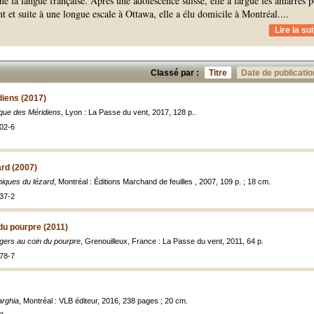
ne la langue française. Après une adolescence suisse, elle a largué les amarres 
t et suite à une longue escale à Ottawa, elle a élu domicile à Montréal.
...
Lire la sui
Classé par :
Titre
Date de publicatio
diens (2017)
que des Méridiens
, Lyon : La Passe du vent, 2017, 128 p..
02-6
rd (2007)
iques du lézard
, Montréal : Éditions Marchand de feuilles , 2007, 109 p. ; 18 cm.
37-2
du pourpre (2011)
gers au coin du pourpre
, Grenouilleux, France : La Passe du vent, 2011, 64 p.
78-7
rghia
, Montréal : VLB éditeur, 2016, 238 pages ; 20 cm.