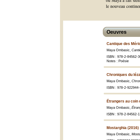
où Maya a fait sien
le nouveau continen
Oeuvres
Cantique des Méri
Maya Ombasic,
Canti
ISBN : 978-2-84562-3
Notes : Poésie
Chroniques du léza
Maya Ombasic,
Chron
ISBN : 978-2-922944-
Étrangers au coin 
Maya Ombasic,
Étran
ISBN : 978-2-84562-1
Mostarghia (2016)
Maya Ombasic,
Mosta