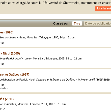
ooke et est chargé de cours à l'Université de Sherbrooke, notamment en créati
Lire la sui
Classé par :
Titre
Date de publicatio
es (1996)
ées confuses - récits
, Montréal : Triptyque, 1996, 94 p. ; 21 cm.
(br.)
ck Nicol (2005)
e de Patrick Nicol - roman
, Montréal : Triptyque, 2005, 93 p. ; 21 cm.
(br.)
ture au Québec (1997)
collaboration de Patrick Nicol,
Censure et littérature au Québec - le livre crucifié (1625-1919)
(br.)
 index
lés (2011)
veux mouillés
, Montréal : Leméac, 2011, 109 p. ; 18 cm.
41-5