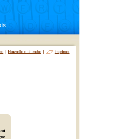
che
|
Nouvelle recherche
|
Imprimer
orat
gne