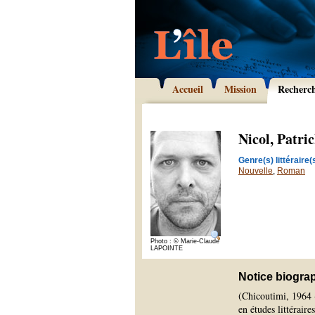
Accueil
Mission
Recherc
Nicol, Patri
Genre(s) littéraire(s
Nouvelle
,
Roman
Photo : © Marie-Claude
LAPOINTE
Notice biogra
(Chicoutimi, 1964 -
en études littéraire