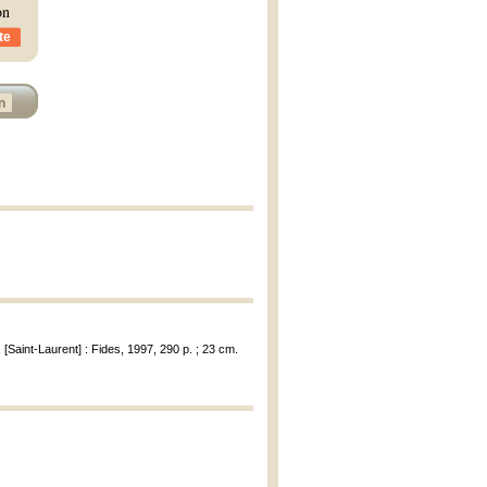
on
te
n
, [Saint-Laurent] : Fides, 1997, 290 p. ; 23 cm.