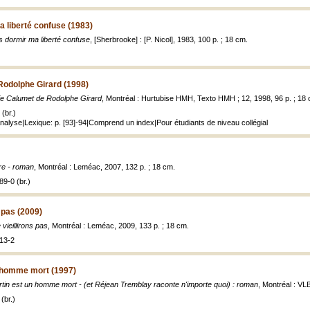
 liberté confuse (1983)
 dormir ma liberté confuse
, [Sherbrooke] : [P. Nicol], 1983, 100 p. ; 18 cm.
Rodolphe Girard (1998)
e Calumet de Rodolphe Girard
, Montréal : Hurtubise HMH, Texto HMH ; 12, 1998, 96 p. ; 18
(br.)
Analyse|Lexique: p. [93]-94|Comprend un index|Pour étudiants de niveau collégial
re - roman
, Montréal : Leméac, 2007, 132 p. ; 18 cm.
9-0 (br.)
 pas (2009)
vieillirons pas
, Montréal : Leméac, 2009, 133 p. ; 18 cm.
13-2
n homme mort (1997)
tin est un homme mort - (et Réjean Tremblay raconte n'importe quoi) : roman
, Montréal : VL
(br.)