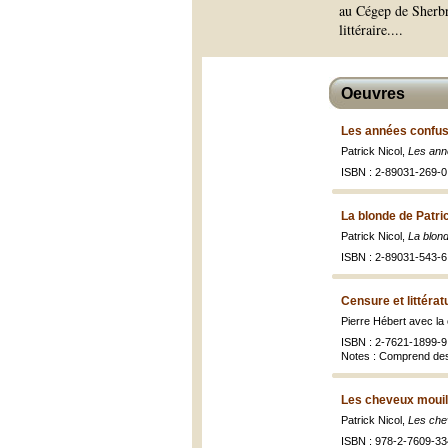
au Cégep de Sherbr
littéraire.
...
Oeuvres
Les années confus
Patrick Nicol,
Les ann
ISBN : 2-89031-269-0 
La blonde de Patri
Patrick Nicol,
La blond
ISBN : 2-89031-543-6 
Censure et littéra
Pierre Hébert avec la 
ISBN : 2-7621-1899-9 
Notes : Comprend des
Les cheveux mouil
Patrick Nicol,
Les che
ISBN : 978-2-7609-33