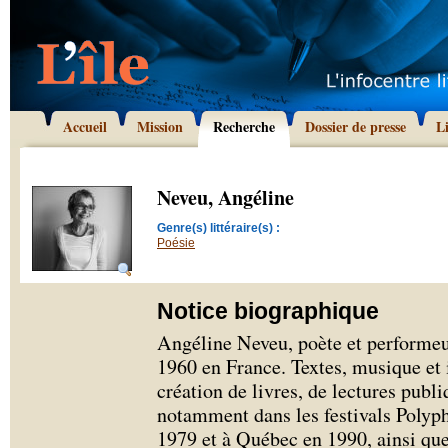
Accueil
Mission
Recherche
Dossier de presse
L
Neveu, Angéline
Genre(s) littéraire(s) :
Poésie
Notice biographique
Angéline Neveu, poète et performeus
1960 en France. Textes, musique et 
création de livres, de lectures publ
notamment dans les festivals Poly
1979 et à Québec en 1990, ainsi qu