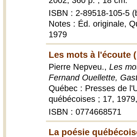
2002, 360 p. ; 18 cm.
ISBN : 2-89518-105-5 (b
Notes : Éd. originale, Q
1979
Les mots à l'écoute 
Pierre Nepveu.,
Les mot
Fernand Ouellette, Gast
Québec : Presses de l'Un
québécoises ; 17, 1979,
ISBN : 0774668571
La poésie québécoise