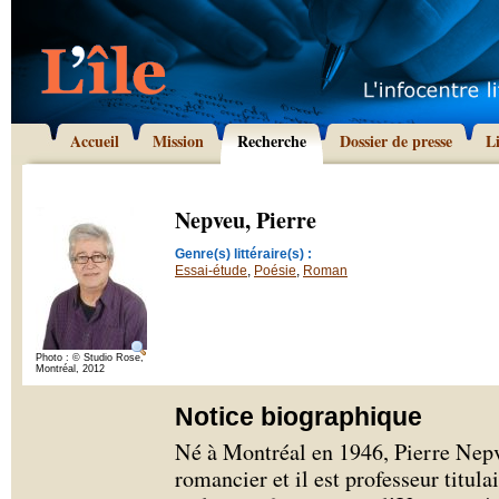
Accueil
Mission
Recherche
Dossier de presse
L
Nepveu, Pierre
Genre(s) littéraire(s) :
Essai-étude
,
Poésie
,
Roman
Photo : © Studio Rose,
Montréal, 2012
Notice biographique
Né à Montréal en 1946, Pierre Nepve
romancier et il est professeur titul