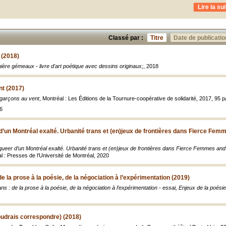
Lire la sui
Classé par :
Titre
Date de publicatio
 (2018)
ière gémeaux - livre d'art poétique avec dessins originaux;
, 2018
nt (2017)
garçons au vent
, Montréal : Les Éditions de la Tournure-coopérative de solidarité, 2017, 95 
6
’un Montréal exalté. Urbanité trans et (en)jeux de frontières dans Fierce Fem
ueer d’un Montréal exalté. Urbanité trans et (en)jeux de frontières dans Fierce Femmes and
al : Presses de l'Université de Montréal, 2020
 de la prose à la poésie, de la négociation à l’expérimentation (2019)
rans : de la prose à la poésie, de la négociation à l’expérimentation - essai, Enjeux de la po
oudrais correspondre) (2018)