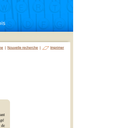
che
|
Nouvelle recherche
|
Imprimer
ant
agé
n de