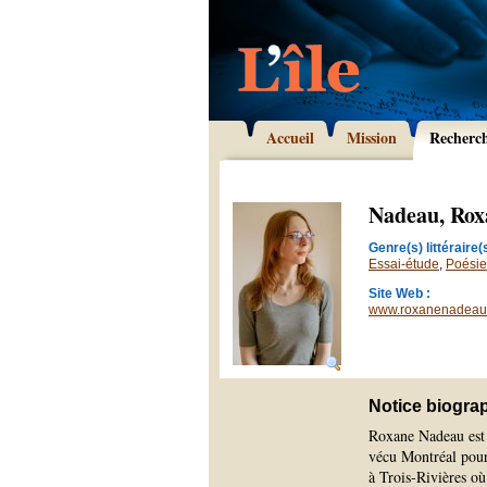
Accueil
Mission
Recherc
Nadeau, Rox
Genre(s) littéraire(s
Essai-étude
,
Poésie
Site Web :
www.roxanenadeau
Notice biogra
Roxane Nadeau est u
vécu Montréal pour 
à Trois-Rivières où 