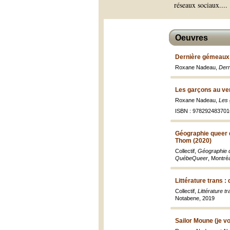
réseaux sociaux.
...
Oeuvres
Dernière gémeaux
Roxane Nadeau,
Dern
Les garçons au ve
Roxane Nadeau,
Les 
ISBN : 978292483701
Géographie queer d
Thom (2020)
Collectif,
Géographie q
QuébeQueer
, Montré
Littérature trans :
Collectif,
Littérature t
Notabene, 2019
Sailor Moune (je v