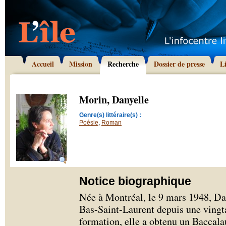
Accueil
Mission
Recherche
Dossier de presse
L
Morin, Danyelle
Genre(s) littéraire(s) :
Poésie
,
Roman
Notice biographique
Née à Montréal, le 9 mars 1948, Da
Bas-Saint-Laurent depuis une vingta
formation, elle a obtenu un Baccala