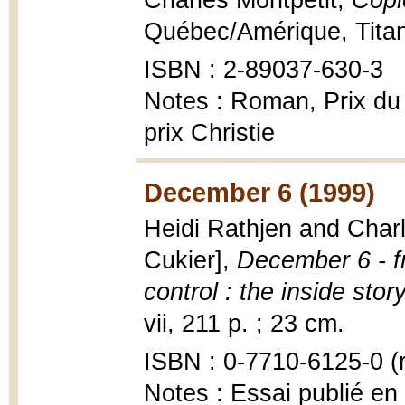
Charles Montpetit,
Copi
Québec/Amérique, Titan 
ISBN : 2-89037-630-3
Notes : Roman, Prix du s
prix Christie
December 6 (1999)
Heidi Rathjen and Charl
Cukier],
December 6 - f
control : the inside stor
vii, 211 p. ; 23 cm.
ISBN : 0-7710-6125-0 (r
Notes : Essai publié en 