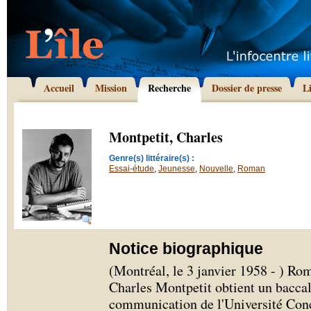
Accueil
Mission
Recherche
Dossier de presse
L
Montpetit, Charles
Genre(s) littéraire(s) :
Essai-étude
,
Jeunesse
,
Nouvelle
,
Roman
Notice biographique
(Montréal, le 3 janvier 1958 - ) Rom
Charles Montpetit obtient un baccal
communication de l'Université Conc