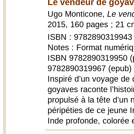
Le vendeur de goyav
Ugo Monticone,
Le ven
2015, 160 pages ; 21 c
ISBN : 9782890319943
Notes : Format numériq
ISBN 9782890319950 (
9782890319967 (epub)
Inspiré d’un voyage de 
goyaves raconte l’histoi
propulsé à la tête d’un
péripéties de ce jeune 
Inde profonde, colorée e