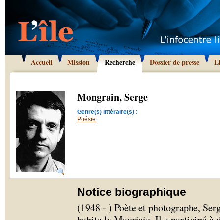
Accueil
Mission
Recherche
Dossier de presse
L
Mongrain, Serge
Genre(s) littéraire(s) :
Poésie
Notice biographique
(1948 - ) Poète et photographe, Se
habite la Mauricie. Il a participé à