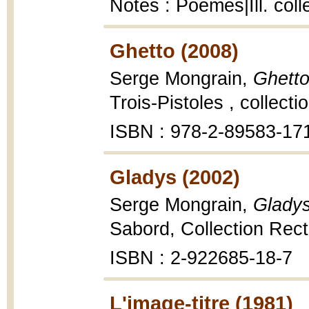
Notes : Poèmes|Ill. coll
Ghetto (2008)
Serge Mongrain,
Ghett
Trois-Pistoles , collecti
ISBN : 978-2-89583-17
Gladys (2002)
Serge Mongrain,
Glady
Sabord, Collection Rect
ISBN : 2-922685-18-7
L'image-titre (1981)