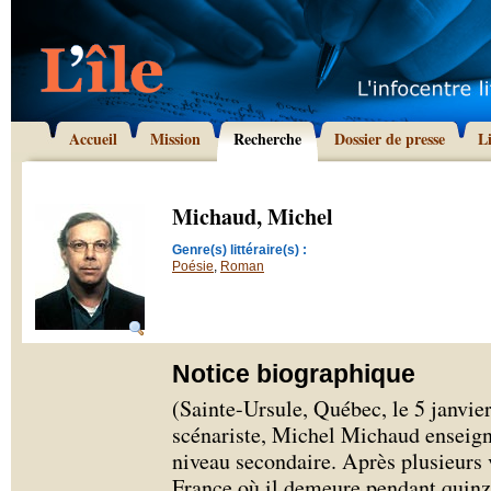
Accueil
Mission
Recherche
Dossier de presse
L
Michaud, Michel
Genre(s) littéraire(s) :
Poésie
,
Roman
Notice biographique
(Sainte-Ursule, Québec, le 5 janvie
scénariste, Michel Michaud enseigne
niveau secondaire. Après plusieurs v
France où il demeure pendant quinze