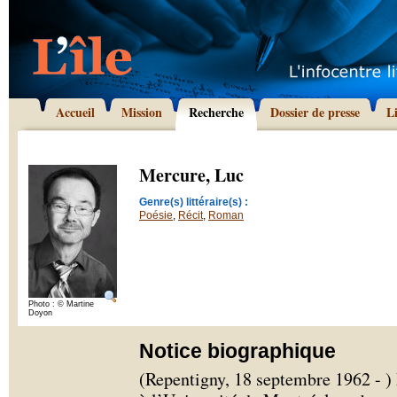
Accueil
Mission
Recherche
Dossier de presse
L
Mercure, Luc
Genre(s) littéraire(s) :
Poésie
,
Récit
,
Roman
Photo : © Martine
Doyon
Notice biographique
(Repentigny, 18 septembre 1962 - )