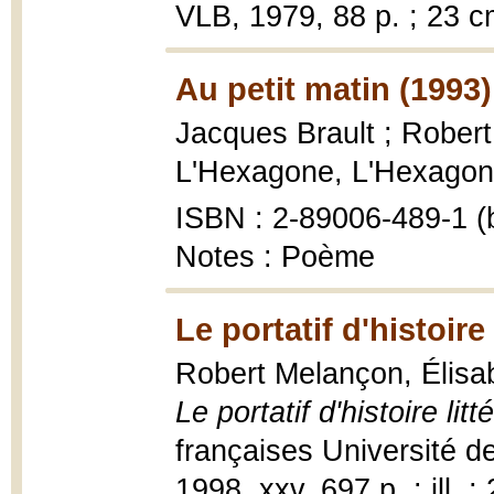
VLB, 1979, 88 p. ; 23 c
Au petit matin (1993)
Jacques Brault ; Rober
L'Hexagone, L'Hexagone
ISBN : 2-89006-489-1 (b
Notes : Poème
Le portatif d'histoire 
Robert Melançon, Élisa
Le portatif d'histoire litt
françaises Université d
1998, xxv, 697 p. : ill. ;