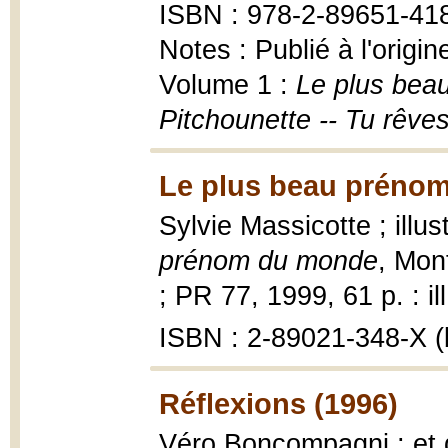
ISBN : 978-2-89651-41
Notes : Publié à l'origi
Volume 1 :
Le plus beau
Pitchounette -- Tu rêve
Le plus beau préno
Sylvie Massicotte ; illu
prénom du monde
, Mon
; PR 77, 1999, 61 p. : il
ISBN : 2-89021-348-X (b
Réflexions (1996)
Véro Boncompagni ; et d