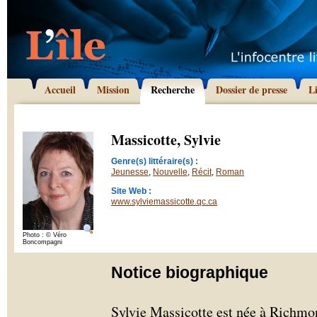
Accueil
Mission
Recherche
Dossier de presse
L
Massicotte, Sylvie
Genre(s) littéraire(s) :
Jeunesse
,
Nouvelle
,
Récit
,
Roman
Site Web :
www.sylviemassicotte.qc.ca
Photo : © Véro
Boncompagni
Notice biographique
Sylvie Massicotte est née à Richmond