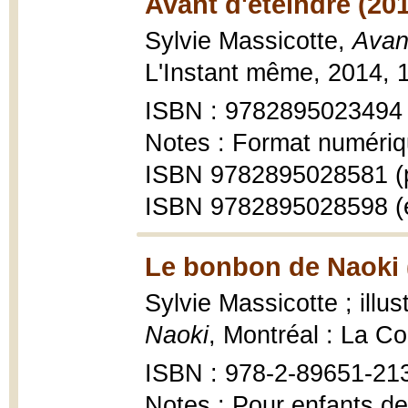
Avant d'éteindre (20
Sylvie Massicotte,
Avant
L'Instant même, 2014, 
ISBN : 9782895023494
Notes : Format numériq
ISBN 9782895028581 (
ISBN 9782895028598 (
Le bonbon de Naoki 
Sylvie Massicotte ; illus
Naoki
, Montréal : La Co
ISBN : 978-2-89651-21
Notes : Pour enfants de