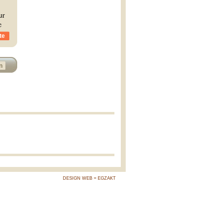
ur
e
te
n
DESIGN WEB = EGZAKT