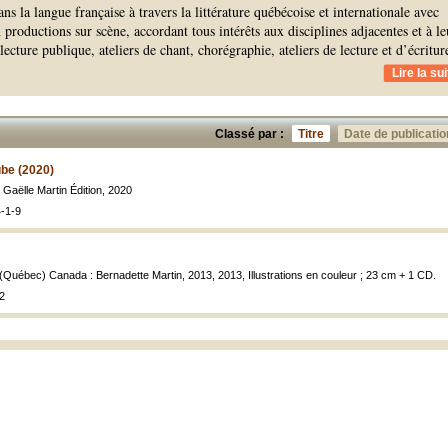
ns la langue française à travers la littérature québécoise et internationale avec
n productions sur scène, accordant tous intérêts aux disciplines adjacentes et à le
 lecture publique, ateliers de chant, chorégraphie, ateliers de lecture et d’écritur
Lire la sui
Classé par :
Titre
Date de publicatio
ube (2020)
, Gaëlle Martin Édition, 2020
-1-9
 (Québec) Canada : Bernadette Martin, 2013, 2013, Illustrations en couleur ; 23 cm + 1 CD.
2