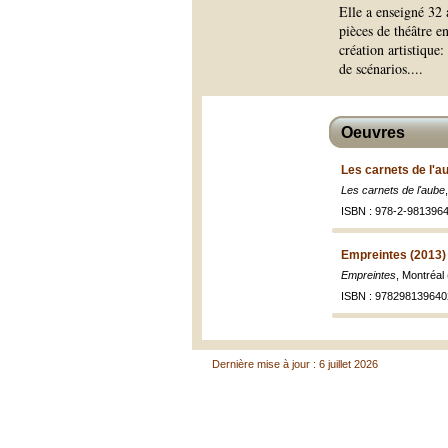
Elle a enseigné 32 a
pièces de théâtre e
création artistique:
de scénarios.
...
Oeuvres
Les carnets de l'a
Les carnets de l'aube
ISBN : 978-2-9813964
Empreintes (2013)
Empreintes
, Montréal
ISBN : 978298139640
Dernière mise à jour : 6 juillet 2026