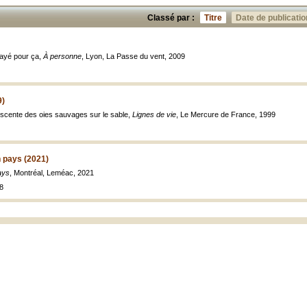
Classé par :
Titre
Date de publicatio
 payé pour ça,
À personne
, Lyon, La Passe du vent, 2009
9)
Descente des oies sauvages sur le sable,
Lignes de vie
, Le Mercure de France, 1999
 pays (2021)
ays
, Montréal, Leméac, 2021
8