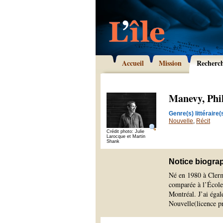
Accueil
Mission
Recherc
Manevy, Phi
Genre(s) littéraire(s
Nouvelle
,
Récit
Crédit photo: Julie
Larocque et Martin
Shank
Notice biogra
Né en 1980 à Clermon
comparée à l’École 
Montréal. J’ai égal
Nouvelle(licence pr