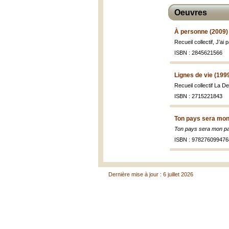
Oeuvres
À personne (2009)
Recueil collectif, J’ai
ISBN : 2845621566
Lignes de vie (199
Recueil collectif La 
ISBN : 2715221843
Ton pays sera mon
Ton pays sera mon p
ISBN : 978276099476
Dernière mise à jour : 6 juillet 2026