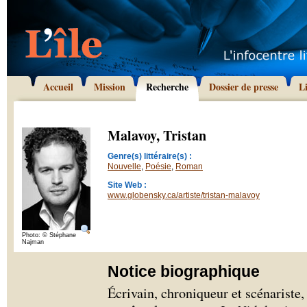
Accueil
Mission
Recherche
Dossier de presse
L
Malavoy, Tristan
Genre(s) littéraire(s) :
Nouvelle
,
Poésie
,
Roman
Site Web :
www.globensky.ca/artiste/tristan-malavoy
Photo: © Stéphane
Najman
Notice biographique
Écrivain, chroniqueur et scénariste