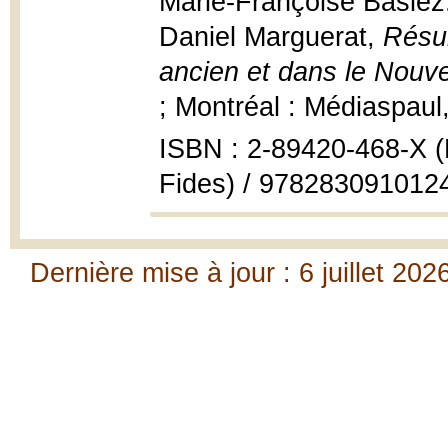
Marie-Françoise Baslez...
Daniel Marguerat,
Résur
ancien et dans le Nouv
; Montréal : Médiaspaul
ISBN : 2-89420-468-X (
Fides) / 9782830910124
Dernière mise à jour : 6 juillet 202