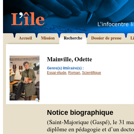
Accueil
Mission
Recherche
Dossier de presse
L
Mainville, Odette
Genre(s) littéraire(s) :
Essai-étude
,
Roman
,
Scientifique
Notice biographique
(Saint-Majorique (Gaspé), le 31 mar
diplôme en pédagogie et d’un docto